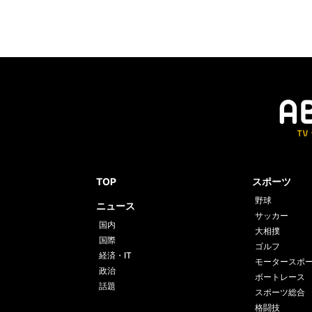
TOP
スポーツ
野球
ニュース
サッカー
国内
大相撲
国際
ゴルフ
経済・IT
モータースポ
政治
ボートレース
話題
スポーツ総合
格闘技