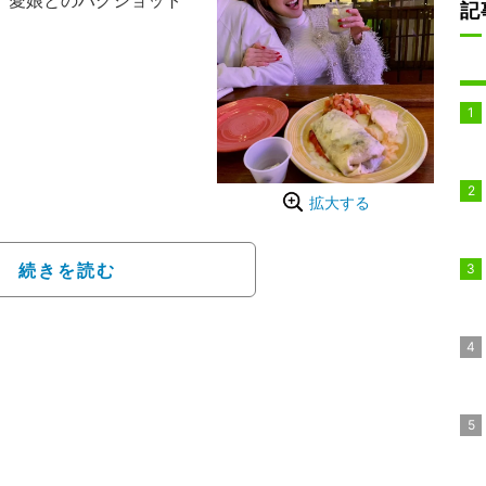
”愛娘とのハグショット
記
よく食事に出かけます」
係、娘はただラッキー」
らく2人のお付き合いの
親に甘えられるうちが幸
拡大する
」とコメント。堪能した
はお酒は21才からなの
続きを読む
だと思っています」とつづ