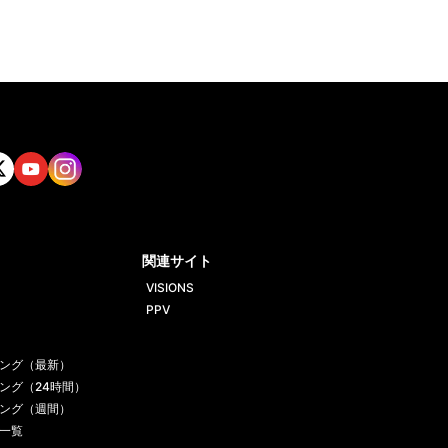
tt
Yout
Insta
ube
gram
関連サイト
VISIONS
PPV
ング（最新）
ング（24時間）
ング（週間）
一覧