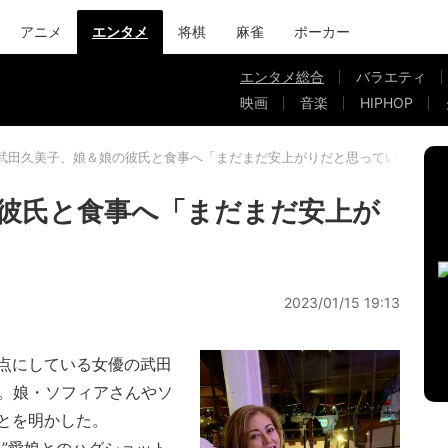
アニメ
エンタメ
将棋
麻雀
ポーカー
エンタメ総合
バラエティ
映画
音楽
HIPHOP
武田久美子、娘＆娘の彼氏と食事へ「まだまだ安上がりだと思っています」
彼氏と食事へ「まだまだ安上が
」
2023/01/15 19:13
点にしている女優の武田
新。娘・ソフィアさんやソ
とを明かした。