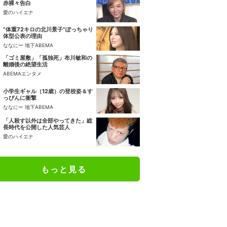
赤裸々告白
愛のハイエナ
“体重72キロの北川景子”ぽっちゃり
体型公表の理由
ななにー 地下ABEMA
「ゴミ屋敷」「孤独死」布川敏和の
離婚後の絶望生活
ABEMAエンタメ
小学生ギャル（12歳）の登校姿＆す
っぴんに衝撃
ななにー 地下ABEMA
「人殺す以外は全部やってきた」総
長時代を公開した人気芸人
愛のハイエナ
もっと見る