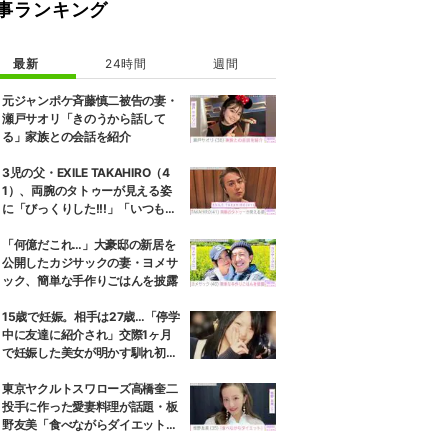
事ランキング
最新
24時間
週間
元ジャンポケ斉藤慎二被告の妻・
瀬戸サオリ「きのうから話して
る」家族との会話を紹介
3児の父・EXILE TAKAHIRO（4
1）、両腕のタトゥーが見える姿
に「びっくりした!!!」「いつもと
また違ったTAKAHIROさん」など
の反響
「何億だこれ…」大豪邸の新居を
公開したカジサックの妻・ヨメサ
ック、簡単な手作りごはんを披露
15歳で妊娠。相手は27歳…「停学
中に友達に紹介され」交際1ヶ月
で妊娠した美女が明かす馴れ初め
に「だいぶ危ねーよ！」小森純も
絶句
東京ヤクルトスワローズ高橋奎二
投手に作った愛妻料理が話題・板
野友美「食べながらダイエット」
罪悪感ない“友飯”を紹介