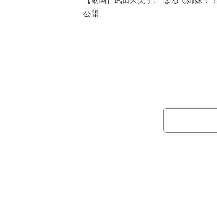
【動画】武田久美子、“まるで姉妹！？
公開
この日、武田は「娘と娘の彼氏とで
と説明。「私は支払い係、彼氏は運転
とつづった。
また、ソフィアさんについて「おそ
中では頑張っていると思いますが、、
せですね！こちらも楽しんでおります
料理の写真を公開し「こちらアメリカ
で、20歳のうちはまだまだ安上がり
り、ブログを締めくくった。