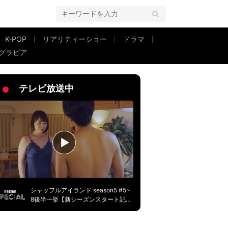
K-POP
リアリティーショー
ドラマ
グラビア
誰ひとり、ドラマを見てない説」
テレビ放送中
シャッフルアイランド season5 #5~
8後半一挙【新シーズンスタート記
念】