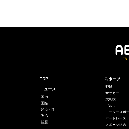
TOP
スポーツ
野球
ニュース
サッカー
国内
大相撲
国際
ゴルフ
経済・IT
モータースポ
政治
ボートレース
話題
スポーツ総合