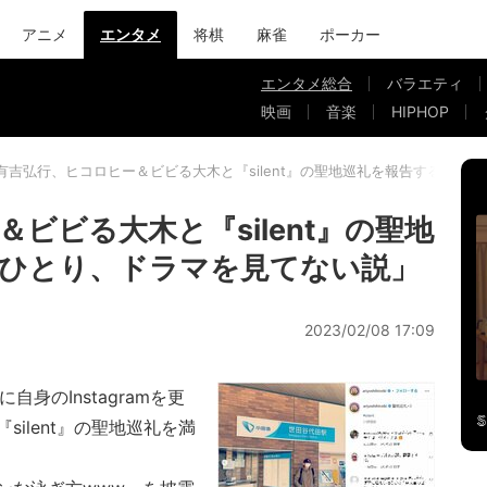
アニメ
エンタメ
将棋
麻雀
ポーカー
エンタメ総合
バラエティ
映画
音楽
HIPHOP
有吉弘行、ヒコロヒー＆ビビる大木と『silent』の聖地巡礼を報告するも「
ビビる大木と『silent』の聖地
ひとり、ドラマを見てない説」
2023/02/08 17:09
身のInstagramを更
ilent』の聖地巡礼を満