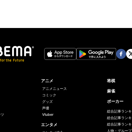
Face
Twi
book
er
アニメ
将棋
アニメニュース
麻雀
コミック
ポーカー
グッズ
声優
総合記事ランキ
ーツ
Vtuber
総合記事ランキ
エンタメ
総合記事ランキ
人物・グループ