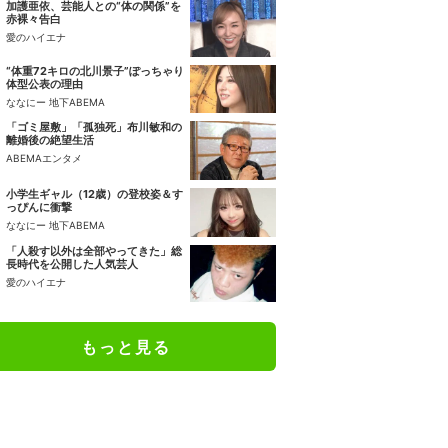
加護亜依、芸能人との“体の関係”を
赤裸々告白
愛のハイエナ
“体重72キロの北川景子”ぽっちゃり
体型公表の理由
ななにー 地下ABEMA
「ゴミ屋敷」「孤独死」布川敏和の
離婚後の絶望生活
ABEMAエンタメ
小学生ギャル（12歳）の登校姿＆す
っぴんに衝撃
ななにー 地下ABEMA
「人殺す以外は全部やってきた」総
長時代を公開した人気芸人
愛のハイエナ
もっと見る