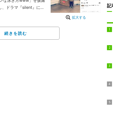
ンな泳ぎ方www」を披露
記
し、ドラマ『silent』に登
の写真を投稿。自身の他
拡大する
芸人仲間と人気ドラマの
る。
続きを読む