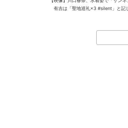
【映像】川口春奈、水着姿で「ザンネ
有吉は「聖地巡礼×3 #silent」と記
場した世田谷代田駅の前で撮った自身
にもヒコロヒーやビビるの姿もあり、
聖地巡礼を楽しんだ様子を明かしてい