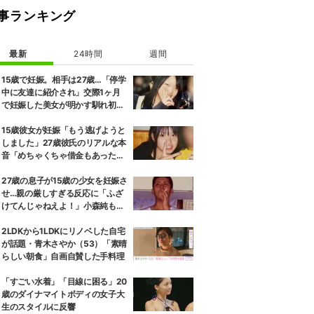
事ランキング
最新
24時間
週間
15歳で妊娠。相手は27歳…「停学
中に友達に紹介され」交際1ヶ月
で妊娠した美女が明かす馴れ初め
に「だいぶ危ねーよ！」小森純も
絶句
15歳彼女が妊娠「もう逃げようと
しました」27歳彼氏のリアルな本
音「めちゃくちゃ借金もあったの
で…」
27歳の息子が15歳の少女を妊娠さ
せ…親の厳しすぎる反応に「ふざ
けてんじゃねえよ！」小森純も怒
り
2LDKから1LDKにリノベした自宅
が話題・青木さやか（53）「素晴
らしい朝食」自画自賛した手料理
「すごい水着」「目線に困る」20
歳のダイナマイトボディの女子大
生のスタイルに反響