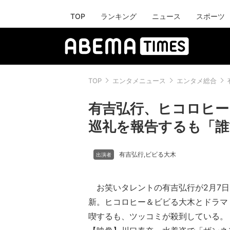
TOP
ランキング
ニュース
スポーツ
TOP
エンタメニュース
エンタメ総合
有吉弘行、ヒコロヒー＆
巡礼を報告するも「誰
有吉弘行
ビビる大木
,
お笑いタレントの有吉弘行が2月7日に自
新。ヒコロヒー＆ビビる大木とドラマ『s
喫するも、ツッコミが殺到している。