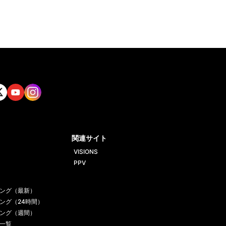
tt
Yout
Insta
ube
gram
関連サイト
VISIONS
PPV
ング（最新）
ング（24時間）
ング（週間）
一覧