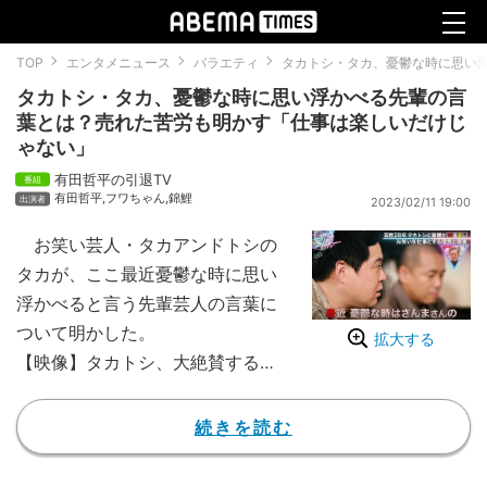
TOP
エンタメニュース
バラエティ
タカトシ・タカ、憂鬱な時に思い
タカトシ・タカ、憂鬱な時に思い浮かべる先輩の言
葉とは？売れた苦労も明かす「仕事は楽しいだけじ
ゃない」
有田哲平の引退TV
有田哲平
,
フワちゃん
,
錦鯉
2023/02/11 19:00
お笑い芸人・タカアンドトシの
タカが、ここ最近憂鬱な時に思い
浮かべると言う先輩芸人の言葉に
ついて明かした。
拡大する
【映像】タカトシ、大絶賛する後
輩芸人を明かす
2月10日（金）よる9時より、A
続きを読む
BEMAにてオリジナルバラエティ
番組『有田哲平の引退TV』＃6が