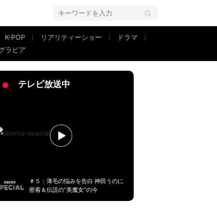
K-POP
リアリティーショー
ドラマ
グラビア
言って回っている
テレビ放送中
＃５：薄毛の悩みを告白 神田うのに
密着＆伝説の“美魔女”の今