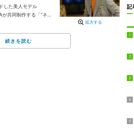
ドした美人モデル
記
Aが共同制作する「“ネオ
拡大する
11が放送。この番組は、
をつなげることに喜びを
そうな男女にピッタリの
続きを読む
バラエティ。立会人は小