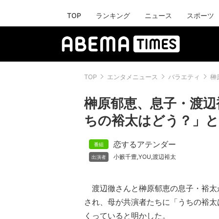
TOP
ランキング
ニュース
スポーツ
TOP
エンタメニュース
バラエティ
榊
榊原郁恵、息子・渡辺
ちの裕太はどう？」
恋するアテンダー
小籔千豊
YOU
渡辺裕太
,
,
渡辺徹さんと榊原郁恵の息子・裕太
され、母が共演者たちに「うちの裕太
くっていると明かした。