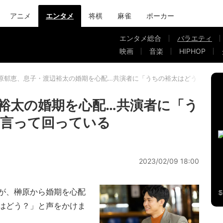
アニメ
エンタメ
将棋
麻雀
ポーカー
エンタメ総合
バラエティ
映画
音楽
HIPHOP
原郁恵、息子・渡辺裕太の婚期を心配…共演者に「うちの裕太はどう？」と
裕太の婚期を心配…共演者に「う
と言って回っている
2023/02/09 18:00
が、榊原から婚期を心配
はどう？」と声をかけま