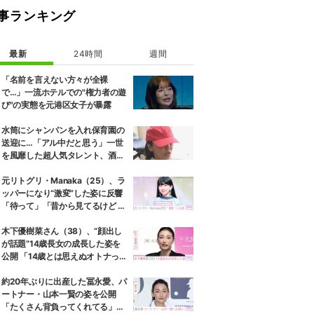
事ランキング
最新
24時間
週間
「名前を言えない方々が全裸
で…」一流ホテルでの"権力者の遊
び"の実態を元港区女子が暴露
水筒にシャンパンを入れ保育園の
送迎に…「アル中だと思う」一世
を風靡した超人気タレント、酒漬
けだった日々を告白
元リトグリ・Manaka（25）、ラ
ッパーになり“激変”した姿に反響
「待って」「昔から見てるけど 最
近ずっと可愛くなってる」
木下優樹菜さん（38）、“顔出し
が話題”14歳長女の成長した姿を
公開 「14歳とは思えぬオトナっぽ
さ」「優樹菜ちゃんにそっくりす
ぎる」など反響
約20年ぶりに出産した冨永愛、パ
ートナー・山本一賢の姿を公開
「たくさん背負ってくれてる」感