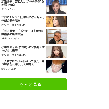
加護亜依、芸能人との“体の関係”を
赤裸々告白
愛のハイエナ
“体重72キロの北川景子”ぽっちゃり
体型公表の理由
ななにー 地下ABEMA
「ゴミ屋敷」「孤独死」布川敏和の
離婚後の絶望生活
ABEMAエンタメ
小学生ギャル（12歳）の登校姿＆す
っぴんに衝撃
ななにー 地下ABEMA
「人殺す以外は全部やってきた」総
長時代を公開した人気芸人
愛のハイエナ
もっと見る