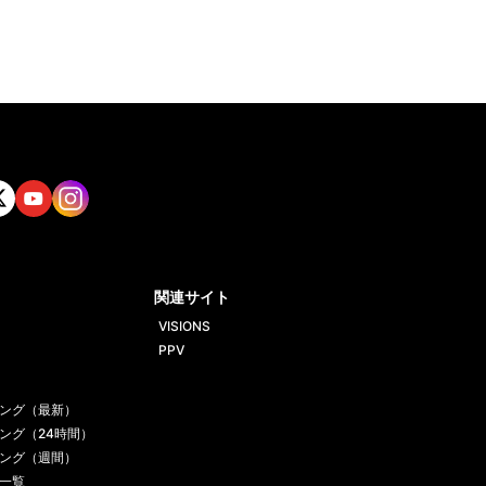
tt
Yout
Insta
ube
gram
関連サイト
VISIONS
PPV
ング（最新）
ング（24時間）
ング（週間）
一覧