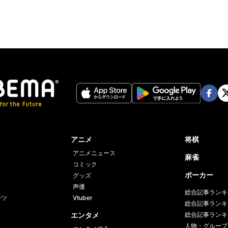
Face
Twi
book
er
アニメ
将棋
アニメニュース
麻雀
コミック
ポーカー
グッズ
声優
総合記事ランキ
ーツ
Vtuber
総合記事ランキ
エンタメ
総合記事ランキ
人物・グループ