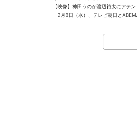
【映像】神田うのが渡辺裕太にアテン
2月8日（水）、テレビ朝日とABEM
バズ”水曜日『恋するアテンダー』」#
芸能界に幅広い人脈を持ち、人と人と
見出す「アテンダー」が、恋人がほし
恋人候補を紹介する芸能人マッチング
籔千豊とYOU。