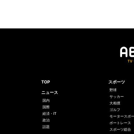
TOP
スポーツ
野球
ニュース
サッカー
国内
大相撲
国際
ゴルフ
経済・IT
モータースポ
政治
ボートレース
話題
スポーツ総合