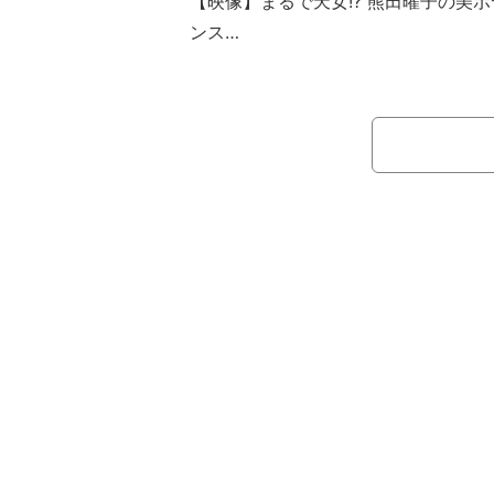
【映像】まるで天女!? 熊田曜子の美
ンス
Nikiは、「Coral Island #コー
さん島行ったなぁ。最後眩しすぎて顔
添え、オフショットを公開。その画像で
ル際立つ白のビキニ姿で、海辺を歩く
露した。