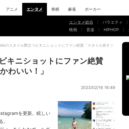
アニメ
エンタメ
将棋
麻雀
ポーカー
エンタメ総合
バラエティ
映画
音楽
HIPHOP
Nikiのスタイル際立つビキニショットにファン絶賛「スタイル良すぎ」「か
立つビキニショットにファン絶賛
「かわいい！」
2023/02/16 16:49
stagramを更新。眩しい
る。