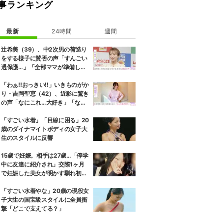
事ランキング
最新
24時間
週間
辻希美（39）、中2次男の荷造り
をする様子に賛否の声「すんごい
過保護…」「全部ママが準備して
くれるんだ」
「わぁ!!おっきい!!」いきものがか
り・吉岡聖恵（42）、近影に驚き
の声「なにこれ…大好き」「なん
か親近感が」
「すごい水着」「目線に困る」20
歳のダイナマイトボディの女子大
生のスタイルに反響
15歳で妊娠。相手は27歳…「停学
中に友達に紹介され」交際1ヶ月
で妊娠した美女が明かす馴れ初め
に「だいぶ危ねーよ！」小森純も
絶句
「すごい水着やな」20歳の現役女
子大生の国宝級スタイルに全員衝
撃「どこで支えてる？」