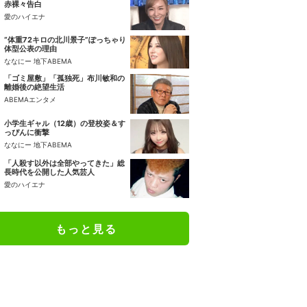
赤裸々告白
愛のハイエナ
“体重72キロの北川景子”ぽっちゃり
体型公表の理由
ななにー 地下ABEMA
「ゴミ屋敷」「孤独死」布川敏和の
離婚後の絶望生活
ABEMAエンタメ
小学生ギャル（12歳）の登校姿＆す
っぴんに衝撃
ななにー 地下ABEMA
「人殺す以外は全部やってきた」総
長時代を公開した人気芸人
愛のハイエナ
もっと見る