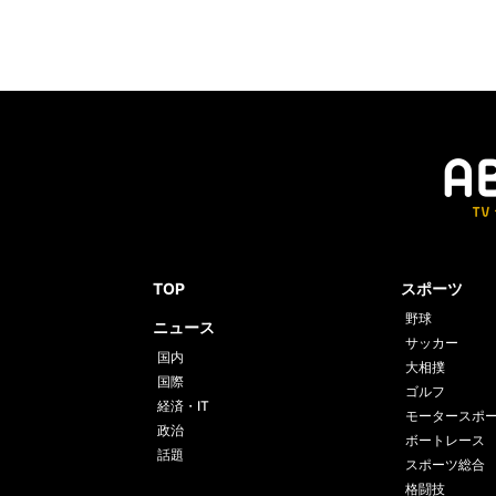
TOP
スポーツ
野球
ニュース
サッカー
国内
大相撲
国際
ゴルフ
経済・IT
モータースポ
政治
ボートレース
話題
スポーツ総合
格闘技