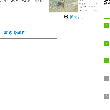
ボディーあらわなポールダ
記
ラル島 海が綺麗すぎた… たく
拡大する
梅干し笑」とコメントを
Nikiは、抜群のスタイ
続きを読む
写真を複数にわたって披