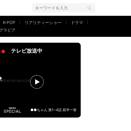
K-POP
リアリティーショー
ドラマ
グラビア
わいい！」
テレビ放送中
●●ちゃん 第1~4話 前半一挙