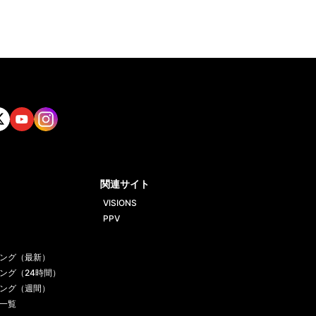
tt
Yout
Insta
ube
gram
関連サイト
VISIONS
PPV
ング（最新）
ング（24時間）
ング（週間）
一覧