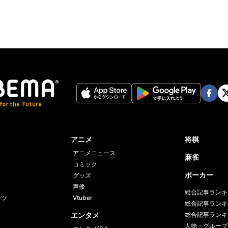
Face
Twi
book
er
アニメ
将棋
アニメニュース
麻雀
コミック
ポーカー
グッズ
声優
総合記事ランキ
ーツ
Vtuber
総合記事ランキ
エンタメ
総合記事ランキ
人物・グループ