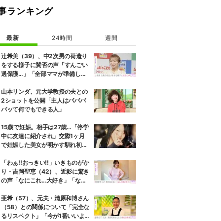
事ランキング
最新
24時間
週間
辻希美（39）、中2次男の荷造り
をする様子に賛否の声「すんごい
過保護…」「全部ママが準備して
くれるんだ」
山本リンダ、元大学教授の夫との
2ショットを公開「主人はパパパ
パッて何でもできる人」
15歳で妊娠。相手は27歳…「停学
中に友達に紹介され」交際1ヶ月
で妊娠した美女が明かす馴れ初め
に「だいぶ危ねーよ！」小森純も
絶句
「わぁ!!おっきい!!」いきものがか
り・吉岡聖恵（42）、近影に驚き
の声「なにこれ…大好き」「なん
か親近感が」
亜希（57）、元夫・清原和博さん
（58）との関係について「完全な
るリスペクト」「今が1番いいよ