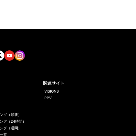
tt
Yout
Insta
ube
gram
関連サイト
VISIONS
PPV
ング（最新）
ング（24時間）
ング（週間）
一覧