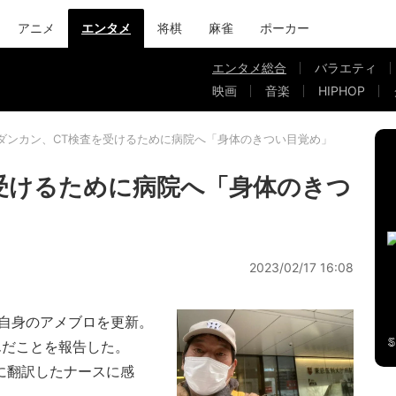
アニメ
エンタメ
将棋
麻雀
ポーカー
エンタメ総合
バラエティ
映画
音楽
HIPHOP
ダンカン、CT検査を受けるために病院へ「身体のきつい目覚め」
受けるために病院へ「身体のきつ
2023/02/17 16:08
自身のアメブロを更新。
んだことを報告した。
に翻訳したナースに感