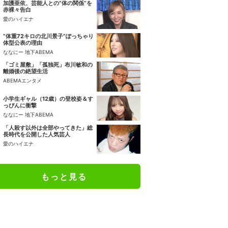
加護亜依、芸能人との“体の関係”を
赤裸々告白
愛のハイエナ
“体重72キロの北川景子”ぽっちゃり
体型公表の理由
ななにー 地下ABEMA
「ゴミ屋敷」「孤独死」布川敏和の
離婚後の絶望生活
ABEMAエンタメ
小学生ギャル（12歳）の登校姿＆す
っぴんに衝撃
ななにー 地下ABEMA
「人殺す以外は全部やってきた」総
長時代を公開した人気芸人
愛のハイエナ
もっと見る