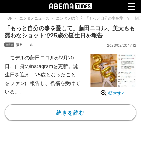
TOP
エンタメニュース
エンタメ総合
「もっと自分の事を愛して」藤田
「もっと自分の事を愛して」藤田ニコル、美太もも
露わなショットで25歳の誕生日を報告
藤田ニコル
2023/02/20 17:12
モデルの藤田ニコルが2月20
日、自身のInstagramを更新。誕
生日を迎え、25歳となったこと
をファンに報告し、祝福を受けて
いる。
拡大する
【映像】藤田ニコルの胸元あらわ
な水着ショット
続きを読む
藤田は、「25歳になりました
私のお母さんは25歳の時に私を
産んでくれたので本当にお母さん