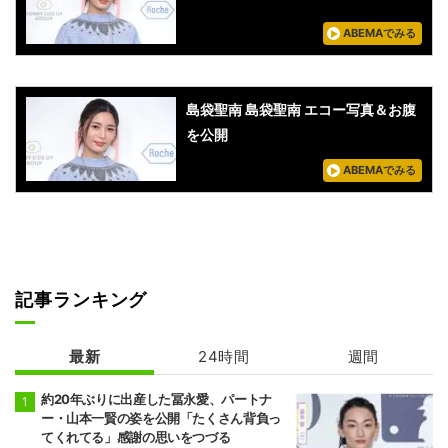
ABEMAでみる
島袋聖南 島袋聖南 エコー写真＆お腹
を公開
ABEMAでみる
記事ランキング
最新
24時間
週間
約20年ぶりに出産した冨永愛、パートナ
ー・山本一賢の姿を公開「たくさん背負っ
てくれてる」感謝の思いをつづる