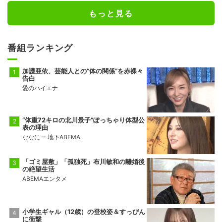
もっと見る
番組ランキング
加護亜依、芸能人との“体の関係”を赤裸々
告白
愛のハイエナ
“体重72キロの北川景子”ぽっちゃり体型公
表の理由
ななにー 地下ABEMA
「ゴミ屋敷」「孤独死」布川敏和の離婚後
の絶望生活
ABEMAエンタメ
小学生ギャル（12歳）の登校姿＆すっぴん
に衝撃