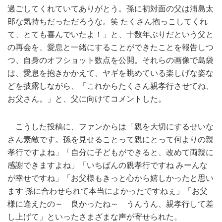
過ごしてくれていてありがとう。孫に初対面の父は浦島太
郎な気持ちだっただろうな。笑 たくさん抱っこしてくれ
て、とても喜んでいたよ！」と、十数年ぶりだという父と
の再会を、愛息と一緒にすることができたことを報告しつ
つ、自身のオフショット数点を公開。それらの画像で島袋
は、愛息を抱きかかえて、ヤギを眺めている楽しげな姿な
どを披露しながら、「これからたくさん親孝行させてね、
お父さん。」と、父に向けてコメントした。
こうした投稿に、ファンからは「親を大切にするせいな
さん素敵です。孫を見せることって親にとって何よりの親
孝行ですよね」「自分に子どもができると、改めて両親に
感謝できますよね」「いちばんの親孝行ですね みーんな
が幸せですね」「お父様もきっと心から嬉しかったと思い
ます 孫に合わせられて本当によかったですねぇ」「お父
様に逢えたの～ 良かったね～ うんうん、親孝行して差
し上げて」といったさまざまな声が寄せられた。