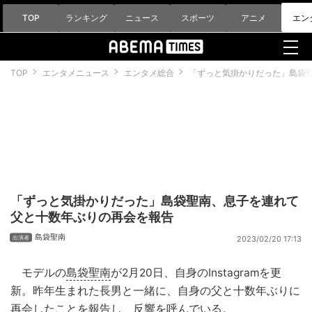
TOP
ランキング
ニュース
スポーツ
アニメ
エン
TOP
エンタメニュース
エンタメ総合
「ずっと気掛かりだった」島袋
「ずっと気掛かりだった」島袋聖南、息子を連れて
父と十数年ぶりの再会を報告
島袋聖南
2023/02/20 17:13
モデルの
島袋聖南
が2月20日、自身のInstagramを更
新。昨年生まれた長男と一緒に、自身の父と十数年ぶりに
再会したことを報告し、反響を呼んでいる。