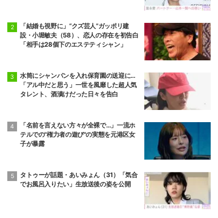
「結婚も視野に」“クズ芸人”ガッポリ建
設・小堀敏夫（58）、恋人の存在を初告白
「相手は28個下のエステティシャン」
水筒にシャンパンを入れ保育園の送迎に…
「アル中だと思う」一世を風靡した超人気
タレント、酒漬けだった日々を告白
「名前を言えない方々が全裸で…」一流ホ
テルでの"権力者の遊び"の実態を元港区女
子が暴露
タトゥーが話題・あいみょん（31）「気合
でお風呂入りたい」生放送後の姿を公開