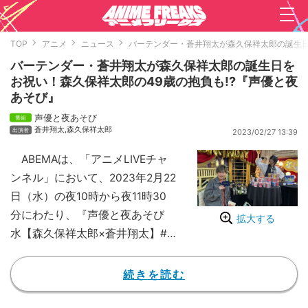
TOP
アニメ
ニュース
バーテンダー・蒼井翔太が森久保祥太郎の誕生日
バーテンダー・蒼井翔太が森久保祥太郎の誕生日を
お祝い！森久保祥太郎の49歳の抱負も!?『声優と夜
あそび』
声優と夜あそび
蒼井翔太
,
森久保祥太郎
2023/02/27 13:39
ABEMAは、「アニメLIVEチャ
ンネル」において、2023年2月22
日（水）の夜10時から夜11時30
分にわたり、『声優と夜あそび
拡大する
水【森久保祥太郎×蒼井翔太】#3
7』が放送された。
【動画】「しょーちゃんの使命は
続きを読む
人を育てること」蒼井翔太が森久
保祥太郎の未来を予言！？