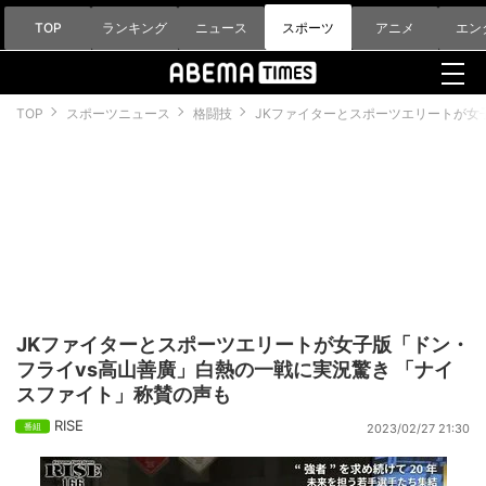
TOP
ランキング
ニュース
スポーツ
アニメ
エン
TOP
スポーツニュース
格闘技
JKファイターとスポーツエリートが女
JKファイターとスポーツエリートが女子版「ドン・
フライvs高山善廣」白熱の一戦に実況驚き 「ナイ
スファイト」称賛の声も
RISE
2023/02/27 21:30