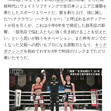
校時代にウェイトリフティングで全日本ジュニア三連覇を
果たしたスポーツエリートだ。髪を剃り上げ、頭に施し
た“ヘナクラウン（ヘナタトゥー）”と呼ばれるボディアー
トが目を引くが、これは小学6年生で発症した脱毛症の影
響。「脱毛症で悩む人たちに強く生き続けることを伝えた
い」という思いが戦うモチベーション。また昨年ガンで亡
くなった父親への想いもプロになる原動力となり、
キック
ボクシング
を初めてわずか3年でRISEのリングまでたどり
着いたそうだ。