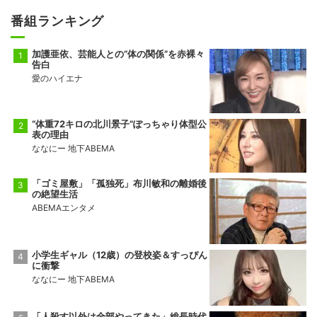
番組ランキング
加護亜依、芸能人との“体の関係”を赤裸々
告白
愛のハイエナ
“体重72キロの北川景子”ぽっちゃり体型公
表の理由
ななにー 地下ABEMA
「ゴミ屋敷」「孤独死」布川敏和の離婚後
の絶望生活
ABEMAエンタメ
小学生ギャル（12歳）の登校姿＆すっぴん
に衝撃
ななにー 地下ABEMA
「人殺す以外は全部やってきた」総長時代