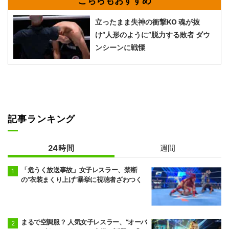
立ったまま失神の衝撃KO 魂が抜
け“人形のように”脱力する敗者 ダウ
ンシーンに戦慄
記事ランキング
24時間
週間
「危うく放送事故」女子レスラー、禁断
の“衣装まくり上げ”暴挙に視聴者ざわつく
まるで空調服？ 人気女子レスラー、“オーバ