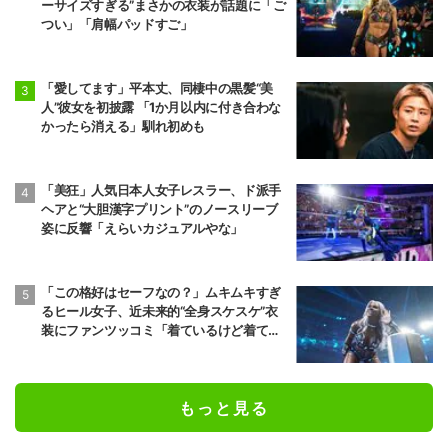
ーサイズすぎる”まさかの衣装が話題に「ご
つい」「肩幅パッドすご」
「愛してます」平本丈、同棲中の黒髪“美
人”彼女を初披露 「1か月以内に付き合わな
かったら消える」馴れ初めも
「美狂」人気日本人女子レスラー、ド派手
ヘアと“大胆漢字プリント”のノースリーブ
姿に反響「えらいカジュアルやな」
「この格好はセーフなの？」ムキムキすぎ
るヒール女子、近未来的“全身スケスケ”衣
装にファンツッコミ「着ているけど着てい
ない感…」
もっと見る