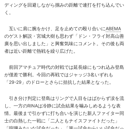
ディングを回避しながら掴みの距離で連打を打ち込んでい
く。
互いに肩に腕をかけ、足を止めての殴り合いに
ABEMA
のゲスト解説・宮城大樹も思わず「ドン・フライ対高山善
廣を思い出しました」と興奮気味にコメント。その後も両
者は近い距離で熱戦を繰り広げた。
前回アマチュア時代の対戦では延長線にもつれ込み登島
が僅差で勝利。今回の再戦ではジャッジ3名いずれも
「29-29」のドローとさらに拮抗した結果となった。
引き分け判定に登島はリングで人目をはばからず涙を流
し、一方のRINAは冷静に試合結果を噛みしめるような表
情。最後まで引かずに打ち合いを演じた新人ファイター同
士の白熱した一戦に「二人ともナイスファイトだった」
「喧嘩みたいな試合だった」「第一試合からいい試合だっ