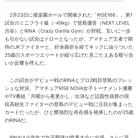
2月23日に後楽園ホールで開催された「
RISE
166」。第1
試合のミニフライ級（-49kg）で登島優音（NEXT LEVEL
渋谷）とRINA（Crazy Gorilla Gym）が対戦。互いに一歩
も引かない試合はドローとなったが、アマチュア王者で期
待のJKファイターと、紆余曲折を経てキックに辿りついた
25歳のスポーツエリートが繰り広げた見ごたえある殴り合
いが反響を呼んだ。
この試合がデビュー戦のRINAとプロ2戦目登島のフレッ
シュな対決。アマチュアRISE NOVA女子トーナメント優勝
やTV番組「月曜から夜更かし」出演など話題性抜群の現
役高校生ファイターの登島のデビュー戦に注目が集まった
カードだったが、ひと際強烈な存在感を発揮したのが25歳
のRINAだ。
RINAは小学生で女子野球の
世界
大会に出場。さらに高