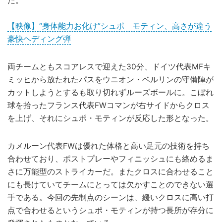
た。
【映像】“身体能力お化け”シュポ゠モティン、高さが違う
豪快ヘディング弾
両チームともスコアレスで迎えた30分、ドイツ代表MFキ
ミッヒから放たれたパスをウニオン・ベルリンの守備
陣
が
カットしようとするも取り切れずルーズボールに。こぼれ
球を拾ったフランス代表FWコマンが右サイドからクロス
を上げ、それにシュポ・モティンが反応した形となった。
カメルーン代表FWは優れた体格と高い足元の技術を持ち
合わせており、ポストプレーやフィニッシュにも絡めるま
さに万能型のストライカーだ。またクロスに合わせること
にも長けていてチームにとっては欠かすことのできない選
手である。今回の先制点のシーンは、緩いクロスに高い打
点で合わせるというシュポ・モティンが持つ長所が存分に