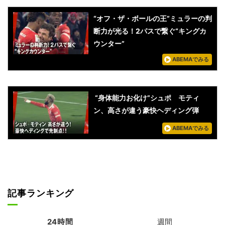
“オフ・ザ・ボールの王”ミュラーの判
断力が光る！2パスで繋ぐ“キングカ
ウンター”
ABEMAでみる
“身体能力お化け”シュポ゠モティ
ン、高さが違う豪快ヘディング弾
ABEMAでみる
記事ランキング
24時間
週間