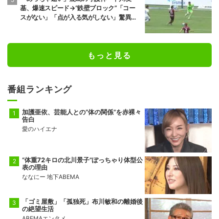
基、爆速スピード→“鉄壁ブロック”「コー
スがない」「点が入る気がしない」驚異の
判断力と飛び出しでビッグセーブ
もっと見る
番組ランキング
加護亜依、芸能人との“体の関係”を赤裸々
告白
愛のハイエナ
“体重72キロの北川景子”ぽっちゃり体型公
表の理由
ななにー 地下ABEMA
「ゴミ屋敷」「孤独死」布川敏和の離婚後
の絶望生活
ABEMAエンタメ