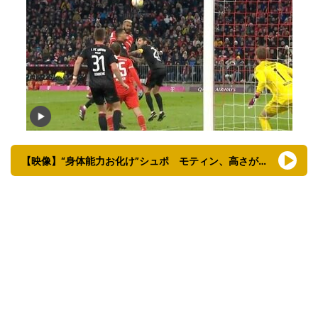
【映像】“身体能力お化け”シュポ゠モティン、高さが違う豪快ヘディング弾