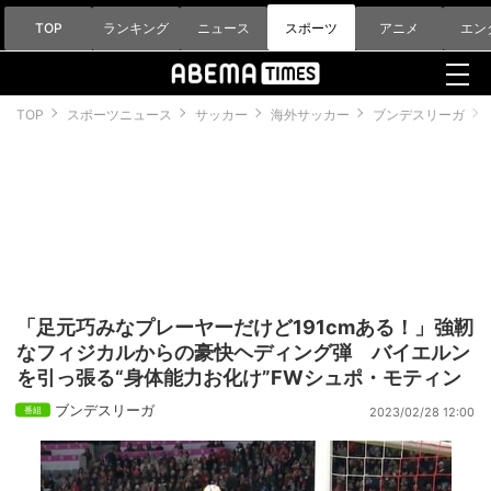
TOP
ランキング
ニュース
スポーツ
アニメ
エン
TOP
スポーツニュース
サッカー
海外サッカー
ブンデスリーガ
「足元巧みなプレーヤーだけど191cmある！」強靭
なフィジカルからの豪快ヘディング弾 バイエルン
を引っ張る“身体能力お化け”FWシュポ・モティン
ブンデスリーガ
2023/02/28 12:00