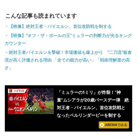
こんな記事も読まれています
【映像】絶対王者・バイエルン、首位攻防戦を制する
【映像】“オフ・ザ・ボールの王”ミュラーの判断力が光るキング
カウンター
絶対王者バイエルンを撃破！市場価値も爆上がり “二刀流”板倉
滉が高く評価される理由 「全ての能力が高い」「戦術理解度の高
さ」
「ミュラーの1ミリ」が炸裂！“神
童”ムシアラが20歳バースデー弾 絶
対王者・バイエルン、首位攻防戦と
なったベルリンダービーを制する
ABEMAでみる