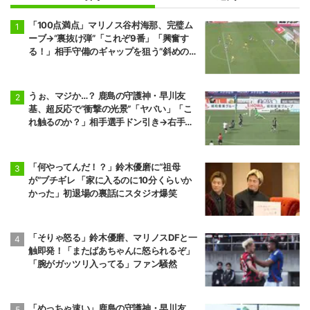
「100点満点」マリノス谷村海那、完璧ム
ーブ→“裏抜け弾”「これぞ9番」「興奮す
る！」相手守備のギャップを狙う”斜めの抜
け出し”
うぉ、マジか…？ 鹿島の守護神・早川友
基、超反応で“衝撃の光景”「ヤバい」「こ
れ触るのか？」相手選手ドン引き→右手一
本“スーパーセーブ”
「何やってんだ！？」鈴木優磨に“祖母
が”ブチギレ 「家に入るのに10分くらいか
かった」初退場の裏話にスタジオ爆笑
「そりゃ怒る」鈴木優磨、マリノスDFと一
触即発！「またばあちゃんに怒られるぞ」
「腕がガッツリ入ってる」ファン騒然
「めっちゃ速い」鹿島の守護神・早川友