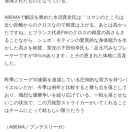
発揮されたものとなっている。
ABEMA
で解説を務めた水沼貴史氏は「コマンのところは
近い距離からのクロスなので精度は上がる。あとは高かっ
たですね」とフランス代表FWのクロスの精度の高さもさ
ることながら、シュポ・モティンの驚異的な身体能力を生
かした高さを称賛。実況の下田恒幸氏も「足元巧みなプレ
ーヤーですが191cmあります」とその恵まれた体格に言及
した。
昨季にリーグ10連覇を達成している圧倒的な実力を持つバ
イエルンだが、今季は例年と比較すると勝ち点を落として
おり、熾烈な優勝争いを繰り広げている。一戦も落とせな
いこの状況で、この万能型ストライカーがいてくれること
はチームにとって頼もしい限りだろう
（ABEMA／ブンデスリーガ）