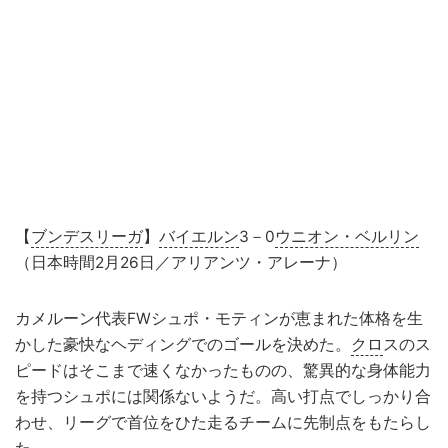
【
ブンデスリーガ
】
バイエルン
3－0
ウニオン・ベルリン
（日本時間2月26日／アリアンツ・アレーナ）
カメルーン代表FWシュポ・モティンが恵まれた体格を生
かした豪快なヘディングでのゴールを決めた。
クロ
スのス
ピードはそこまで速くなかったものの、驚異的な身体能力
を持つシュポには関係ないようだ。高い打点でしっかり合
わせ、リーグで首位をひた走るチームに先制点をもたらし