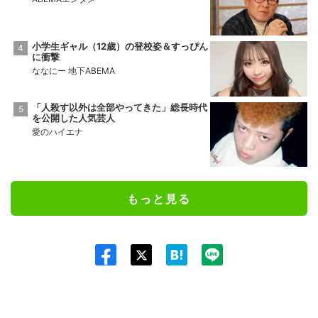
小学生ギャル（12歳）の登校姿＆すっぴん
に衝撃
ななにー 地下ABEMA
「人殺す以外は全部やってきた」総長時代
を公開した人気芸人
愛のハイエナ
もっと見る
Twit
ter