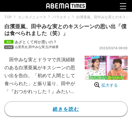
TOP
エンタメニュース
バラエティ
白濱亜嵐、田中みな実とのキスシ
白濱亜嵐、田中みな実とのキスシーンの思い出「僕
は食べられました（笑）」
あざとくて何が悪いの？
山里亮太
,
田中みな実
,
弘中綾香
2023/03/14 09:00
田中みな実とドラマで共演経験
のある白濱亜嵐がキスシーンの思
い出を告白。「初めて人間として
食べられた」と振り返り、田中が
拡大する
「『おつかれっした！』みたい
な」と演技後の気持ちの切り替え
を明かした。
続きを読む
【映像】田中みな実と白濱亜嵐の
濃厚キスシーン
3月12日（日）、南海キャンデ