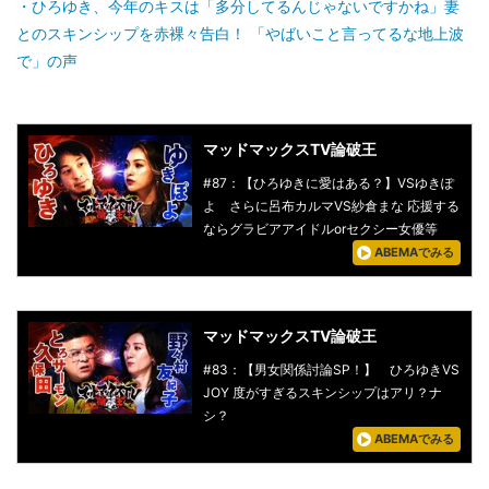
ひろゆき、今年のキスは「多分してるんじゃないですかね」妻
とのスキンシップを赤裸々告白！ 「やばいこと言ってるな地上波
で」の声
マッドマックスTV論破王
#87：【ひろゆきに愛はある？】VSゆきぽ
よ さらに呂布カルマVS紗倉まな 応援する
ならグラビアアイドルorセクシー女優等
ABEMAでみる
マッドマックスTV論破王
#83：【男女関係討論SP！】 ひろゆきVS
JOY 度がすぎるスキンシップはアリ？ナ
シ？
ABEMAでみる