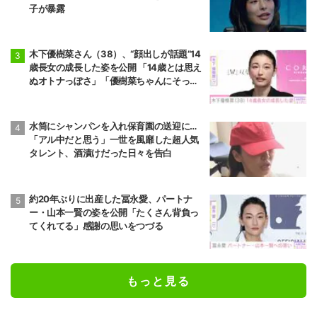
子が暴露
木下優樹菜さん（38）、“顔出しが話題”14
歳長女の成長した姿を公開 「14歳とは思え
ぬオトナっぽさ」「優樹菜ちゃんにそっく
りすぎる」など反響
水筒にシャンパンを入れ保育園の送迎に…
「アル中だと思う」一世を風靡した超人気
タレント、酒漬けだった日々を告白
約20年ぶりに出産した冨永愛、パートナ
ー・山本一賢の姿を公開「たくさん背負っ
てくれてる」感謝の思いをつづる
もっと見る