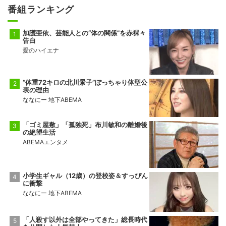
番組ランキング
加護亜依、芸能人との“体の関係”を赤裸々
告白
愛のハイエナ
“体重72キロの北川景子”ぽっちゃり体型公
表の理由
ななにー 地下ABEMA
「ゴミ屋敷」「孤独死」布川敏和の離婚後
の絶望生活
ABEMAエンタメ
小学生ギャル（12歳）の登校姿＆すっぴん
に衝撃
ななにー 地下ABEMA
「人殺す以外は全部やってきた」総長時代