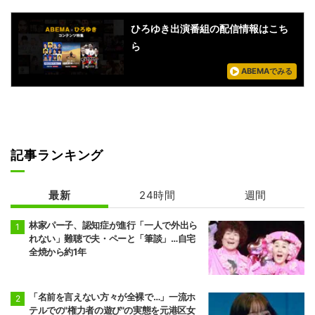
ひろゆき出演番組の配信情報はこち
ら
ABEMAでみる
記事ランキング
最新
24時間
週間
林家パー子、認知症が進行「一人で外出ら
れない」難聴で夫・ペーと「筆談」…自宅
全焼から約1年
「名前を言えない方々が全裸で…」一流ホ
テルでの"権力者の遊び"の実態を元港区女