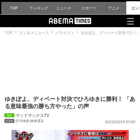
TOP
ランキング
ニュース
スポーツ
アニメ
エン
TOP
エンタメニュース
バラエティ
ゆきぽよ、ディベート対決でひろゆ
ゆきぽよ、ディベート対決でひろゆきに勝利！ 「あ
る意味最強の勝ち方やった」の声
マッドマックスTV
ひろゆき
,
ゆきぽよ
2023/03/24 07:00