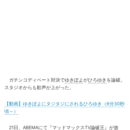
ガチンコディベート対決で
ゆきぽよ
が
ひろゆき
を論破。
スタジオからも歓声が上がった。
【動画】ゆきぽよにタジタジにされるひろゆき（6分30秒
頃～）
21日、
ABEMA
にて『
マッドマックスTV
論破王』が放