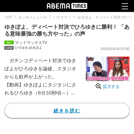
TOP
エンタメニュース
バラエティ
ゆきぽよ、ディベート対決でひろゆ
ゆきぽよ、ディベート対決でひろゆきに勝利！ 「あ
る意味最強の勝ち方やった」の声
マッドマックスTV
ひろゆき
,
ゆきぽよ
2023/03/24 07:00
ガチンコディベート対決でゆき
ぽよがひろゆきを論破。スタジオ
からも歓声が上がった。
【動画】ゆきぽよにタジタジにさ
拡大する
れるひろゆき（6分30秒頃～）
21日、ABEMAにて『マッドマ
ックスTV論破王』が放送。『打
続きを読む
倒ひろゆきガチンコディベート対
決』でゆきぽよが快進撃を見せ
た。