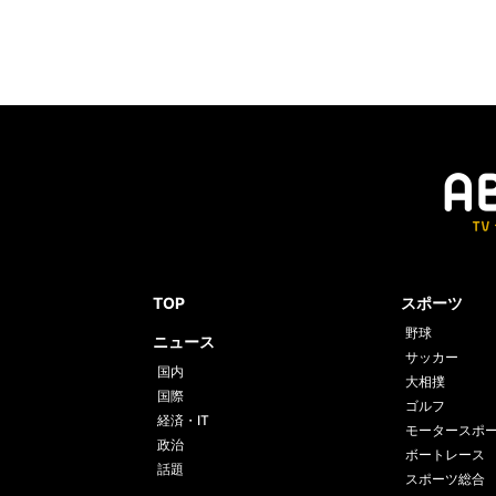
TOP
スポーツ
野球
ニュース
サッカー
国内
大相撲
国際
ゴルフ
経済・IT
モータースポ
政治
ボートレース
話題
スポーツ総合