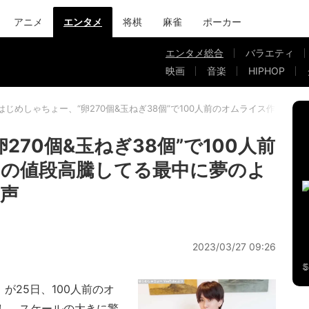
アニメ
エンタメ
将棋
麻雀
ポーカー
エンタメ総合
バラエティ
映画
音楽
HIPHOP
はじめしゃちょー、“卵270個&玉ねぎ38個”で100人前のオムライス作り
270個&玉ねぎ38個”で100人前
の値段高騰してる最中に夢のよ
声
2023/03/27 09:26
）が25日、100人前のオ
し、スケールの大きに驚