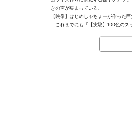
きの声が集まっている。
【映像】はじめしゃちょーが作った巨
これまでにも「【実験】100色のス
色になるの？」や「【検証】アイスを
せたら何味のアイスになる？」などの
めしゃちょー。
今回の動画では、卵270個、玉ねぎ
を紹介し、「ちょっと大きめなオムラ
う」と調理スタート。