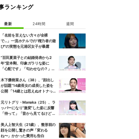
事ランキング
最新
24時間
週間
「名前を言えない方々が全裸
で…」一流ホテルでの"権力者の遊
び"の実態を元港区女子が暴露
“百田夏菜子との結婚発表から2
年”堂本剛、印象ガラリな姿に
「心配です」「匂わせなの？」な
どさまざまな声
木下優樹菜さん（38）、“顔出し
が話題”14歳長女の成長した姿を
公開 「14歳とは思えぬオトナっぽ
さ」「優樹菜ちゃんにそっくりす
ぎる」など反響
元リトグリ・Manaka（25）、ラ
ッパーになり“激変”した姿に反響
「待って」「昔から見てるけど 最
近ずっと可愛くなってる」
美人上智大生（21歳）、整形前の
顔を公開し驚きの声「変わる
ね〜」かかった費用も告白