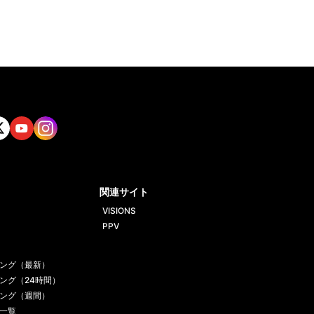
tt
Yout
Insta
ube
gram
関連サイト
VISIONS
PPV
ング（最新）
ング（24時間）
ング（週間）
一覧