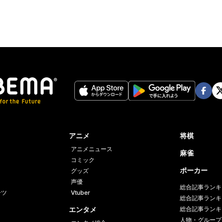
Face
Twi
book
er
アニメ
将棋
アニメニュース
麻雀
コミック
ポーカー
グッズ
声優
総合記事ランキ
ーツ
Vtuber
総合記事ランキ
エンタメ
総合記事ランキ
人物・グループ