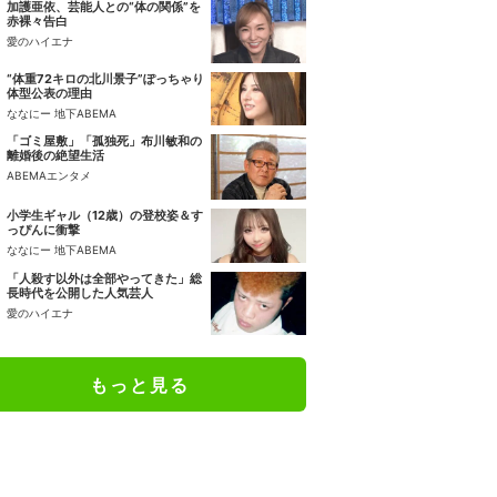
加護亜依、芸能人との“体の関係”を
赤裸々告白
愛のハイエナ
“体重72キロの北川景子”ぽっちゃり
体型公表の理由
ななにー 地下ABEMA
「ゴミ屋敷」「孤独死」布川敏和の
離婚後の絶望生活
ABEMAエンタメ
小学生ギャル（12歳）の登校姿＆す
っぴんに衝撃
ななにー 地下ABEMA
「人殺す以外は全部やってきた」総
長時代を公開した人気芸人
愛のハイエナ
もっと見る