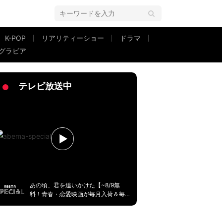
K-POP
リアリティーショー
ドラマ
グラビア
「卵の値段高騰してる最中に夢のような企画」など驚きの声
テレビ放送中
あの頃、君を追いかけた【~8/9無
料！青春・恋愛映画が毎月入荷＆毎
週無料】