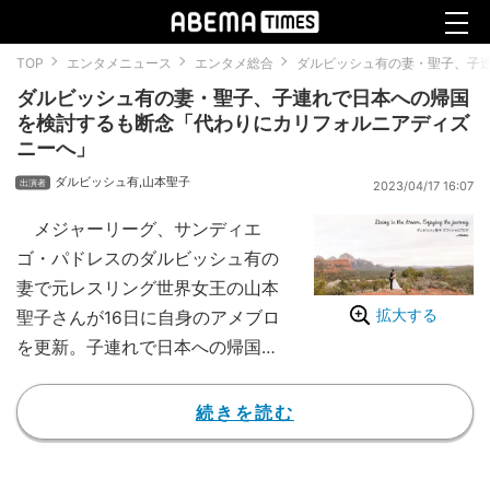
TOP
エンタメニュース
エンタメ総合
ダルビッシュ有の妻・聖子、子
ダルビッシュ有の妻・聖子、子連れで日本への帰国
を検討するも断念「代わりにカリフォルニアディズ
ニーへ」
ダルビッシュ有
,
山本聖子
2023/04/17 16:07
メジャーリーグ、サンディエ
ゴ・パドレスのダルビッシュ有の
妻で元レスリング世界女王の山本
拡大する
聖子さんが16日に自身のアメブロ
を更新。子連れで日本への帰国を
検討するも断念したことを明かし
た。
続きを読む
【動画】ダルビッシュ夫婦のキス
写真（複数カット）