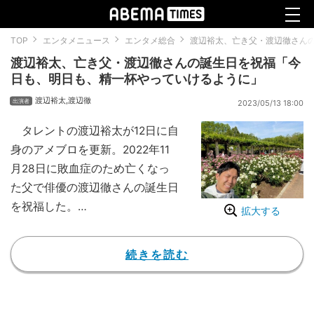
TOP
エンタメニュース
エンタメ総合
渡辺裕太、亡き父・渡辺徹さん
渡辺裕太、亡き父・渡辺徹さんの誕生日を祝福「今
日も、明日も、精一杯やっていけるように」
渡辺裕太
,
渡辺徹
2023/05/13 18:00
タレントの渡辺裕太が12日に自
身のアメブロを更新。2022年11
月28日に敗血症のため亡くなっ
た父で俳優の渡辺徹さんの誕生日
を祝福した。
拡大する
【動画】渡辺徹さんと家族の写真
（複数カット）
続きを読む
この日、裕太は「少々お久しぶ
りでございます！」と切り出し
「今日からブログ再開します