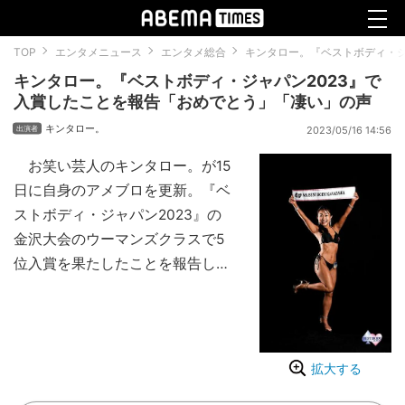
TOP
エンタメニュース
エンタメ総合
キンタロー。『ベストボディ・ジ
キンタロー。『ベストボディ・ジャパン2023』で
入賞したことを報告「おめでとう」「凄い」の声
キンタロー。
2023/05/16 14:56
お笑い芸人のキンタロー。が15
日に自身のアメブロを更新。『ベ
ストボディ・ジャパン2023』の
金沢大会のウーマンズクラスで5
位入賞を果たしたことを報告し
た。
【動画】キンタロー。 産後ダイ
エット再開「夢と希望とぜい肉を
つめこみすぎた」
拡大する
この日、キンタロー。は「昨