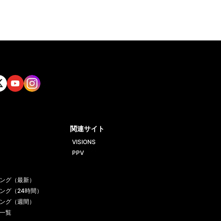
tt
Yout
Insta
ube
gram
関連サイト
VISIONS
PPV
ング（最新）
ング（24時間）
ング（週間）
一覧