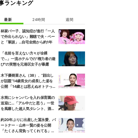
事ランキング
最新
24時間
週間
林家パー子、認知症が進行「一人
で外出られない」難聴で夫・ペー
と「筆談」…自宅全焼から約1年
「名前を言えない方々が全裸
で…」一流ホテルでの"権力者の遊
び"の実態を元港区女子が暴露
木下優樹菜さん（38）、“顔出し
が話題”14歳長女の成長した姿を
公開 「14歳とは思えぬオトナっぽ
さ」「優樹菜ちゃんにそっくりす
ぎる」など反響
水筒にシャンパンを入れ保育園の
送迎に…「アル中だと思う」一世
を風靡した超人気タレント、酒漬
けだった日々を告白
約20年ぶりに出産した冨永愛、パ
ートナー・山本一賢の姿を公開
「たくさん背負ってくれてる」感
謝の思いをつづる