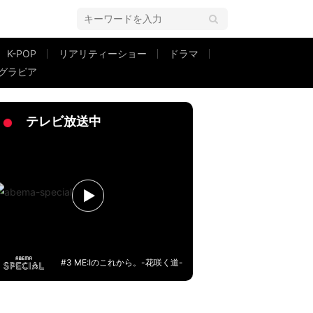
K-POP
リアリティーショー
ドラマ
グラビア
開
テレビ放送中
#3 ME:Iのこれから。-花咲く道-