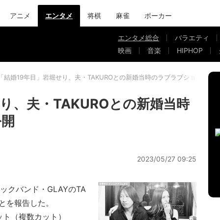
アニメ
エンタメ
将棋
麻雀
ポーカー
エンタメ総合
バラエティ
映画
音楽
HIPHOP
「結婚19年目」岩堀せり、夫・TAKUROとの新婚当時のラブラブショット公
り、夫・TAKUROとの新婚当時
公開
2023/05/27 09:25
クバンド・GLAYのTA
ことを報告した。
ョット（複数カット）