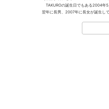
TAKUROの誕生日でもある2004年
翌年に長男、2007年に長女が誕生し
Instagramでは良い夫婦の日やク
い姿をアップしてきた岩堀。
26日には、「19年前結婚19年目」
ボートの上で笑顔を見せる新婚当時と
開した。