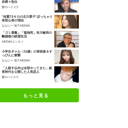
赤裸々告白
愛のハイエナ
“体重72キロの北川景子”ぽっちゃり
体型公表の理由
ななにー 地下ABEMA
「ゴミ屋敷」「孤独死」布川敏和の
離婚後の絶望生活
ABEMAエンタメ
小学生ギャル（12歳）の登校姿＆す
っぴんに衝撃
ななにー 地下ABEMA
「人殺す以外は全部やってきた」総
長時代を公開した人気芸人
愛のハイエナ
もっと見る