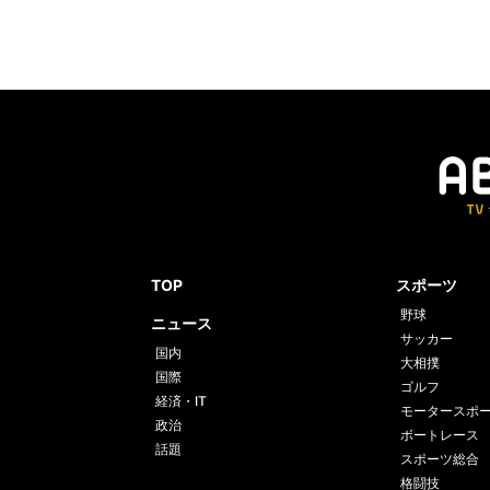
TOP
スポーツ
野球
ニュース
サッカー
国内
大相撲
国際
ゴルフ
経済・IT
モータースポ
政治
ボートレース
話題
スポーツ総合
格闘技