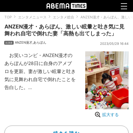
TOP
エンタメニュース
エンタメ総合
ANZEN漫才・あらぽん、激し
ANZEN漫才・あらぽん、激しい眩暈と吐き気に見
舞われ自宅で倒れた妻「高熱も出てしまった」
ANZEN漫才
,
あらぽん
2023/05/29 16:44
お笑いコンビ・ANZEN漫才の
あらぽんが28日に自身のアメブ
ロを更新。妻が激しい眩暈と吐き
気に見舞われ自宅で倒れたことを
告白した。
【動画】国生さゆり、メニエール
症状に苦しんでることを明かす
この日、あらぽんは「おととい
拡大する
の夜 出かけた帰りに車の中でよ
めぽんが『気持ち悪い』と言い出