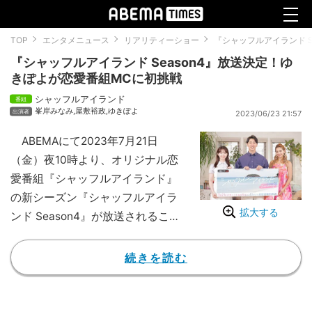
TOP
エンタメニュース
リアリティーショー
『シャッフルアイランド S
『シャッフルアイランド Season4』放送決定！ゆ
きぽよが恋愛番組MCに初挑戦
シャッフルアイランド
峯岸みなみ
,
屋敷裕政
,
ゆきぽよ
2023/06/23 21:57
ABEMAにて2023年7月21日
（金）夜10時より、オリジナル恋
愛番組『シャッフルアイランド』
の新シーズン『シャッフルアイラ
拡大する
ンド Season4』が放送されるこ
とが明らかになった。
【映像】「あの島は筋肉で恋に落
続きを読む
ちる」『シャッフルアイランド』
過去の参加者が断言
同番組は、鎧を脱ぎ捨て南国リ