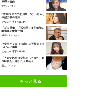
赤裸々告白
愛のハイエナ
“体重72キロの北川景子”ぽっちゃり
体型公表の理由
ななにー 地下ABEMA
「ゴミ屋敷」「孤独死」布川敏和の
離婚後の絶望生活
ABEMAエンタメ
小学生ギャル（12歳）の登校姿＆す
っぴんに衝撃
ななにー 地下ABEMA
「人殺す以外は全部やってきた」総
長時代を公開した人気芸人
愛のハイエナ
もっと見る