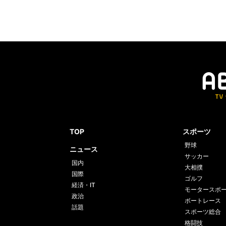
TOP
スポーツ
野球
ニュース
サッカー
国内
大相撲
国際
ゴルフ
経済・IT
モータースポ
政治
ボートレース
話題
スポーツ総合
格闘技