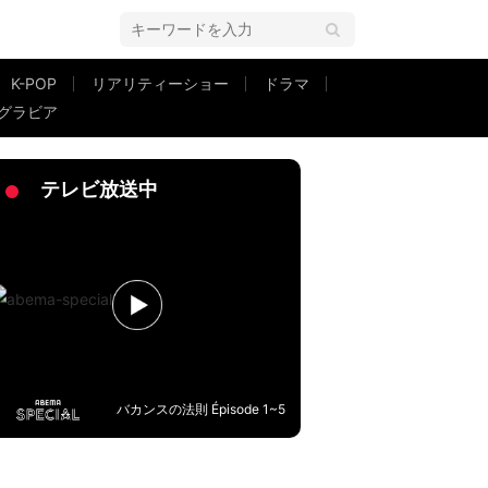
K-POP
リアリティーショー
ドラマ
グラビア
！」「どんどん着て欲しい！」歓喜の声
テレビ放送中
バカンスの法則 Épisode 1~5