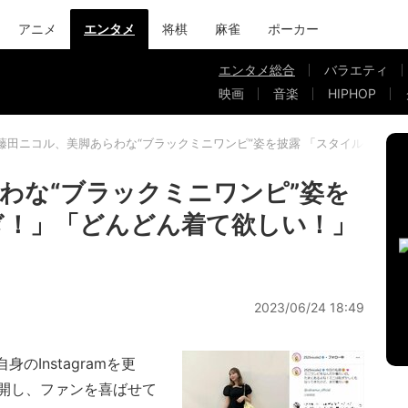
アニメ
エンタメ
将棋
麻雀
ポーカー
エンタメ総合
バラエティ
映画
音楽
HIPHOP
藤田ニコル、美脚あらわな“ブラックミニワンピ”姿を披露 「スタイル良すぎ
わな“ブラックミニワンピ”姿を
ぎ！」「どんどん着て欲しい！」
2023/06/24 18:49
Instagramを更
開し、ファンを喜ばせて