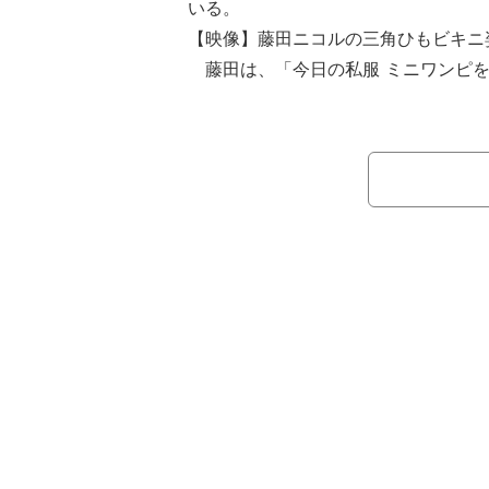
いる。
【映像】藤田ニコルの三角ひもビキニ
藤田は、「今日の私服 ミニワンピを
にあるよね！ミニは恥ずかしくもなっ
い」とコメントを添え、私服ファッシ
びた美脚が際立つブラックのミニワン
この投稿に、ファンからは「かわい
欲しい！」「超絶綺麗&美しい」「可
ぎ！」「顔ちっちゃくて脚が長い」な
いる。