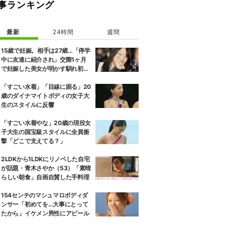
事ランキング
最新
24時間
週間
15歳で妊娠。相手は27歳…「停学
中に友達に紹介され」交際1ヶ月
で妊娠した美女が明かす馴れ初め
に「だいぶ危ねーよ！」小森純も
絶句
「すごい水着」「目線に困る」20
歳のダイナマイトボディの女子大
生のスタイルに反響
「すごい水着やな」20歳の現役女
子大生の国宝級スタイルに全員衝
撃「どこで支えてる？」
2LDKから1LDKにリノベした自宅
が話題・青木さやか（53）「素晴
らしい朝食」自画自賛した手料理
154センチのマシュマロボディダ
ンサー「初めてを…大事にとって
たから」イケメン男性にアピール