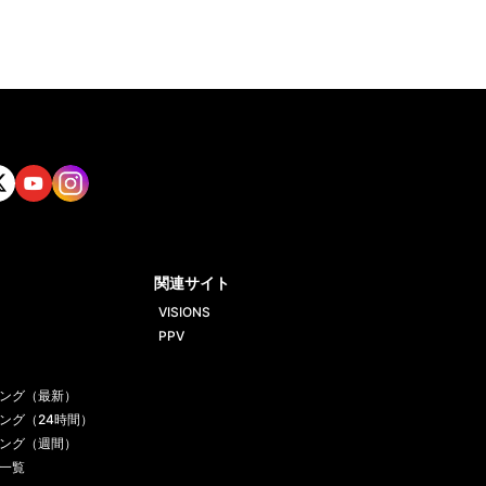
tt
Yout
Insta
ube
gram
関連サイト
VISIONS
PPV
ング（最新）
ング（24時間）
ング（週間）
一覧