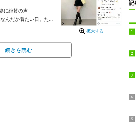
記
姿に絶賛の声
なんだか着たい日。たま
てきたけど、まだ着た
拡大する
ョンを公開。スラリと伸
ピ姿を披露した。
続きを読む
すぎるからどんどん着て
愛すぎる！スタイル良す
ど歓喜の声が寄せられて