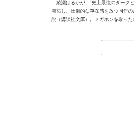
綾瀬はるかが、“史上最強のダークヒ
開拓し、圧倒的な存在感を放つ同作の
説（講談社文庫）。メガホンを取った
作を送り出してきた監督・行定勲だ。
は綾瀬のほか、長谷川博己、羽村仁成(Go!
r.)、シシド・カフカ、古川琴音、清水尋
S)、佐藤二朗、吹越 満、内田朝陽、
蓮司、阿部サダヲ、野村萬斎、豊川悦
出演がランウェイ演出で華やかに発表
なストーリーやそれぞれの役名や役柄
謎に包まれていた。