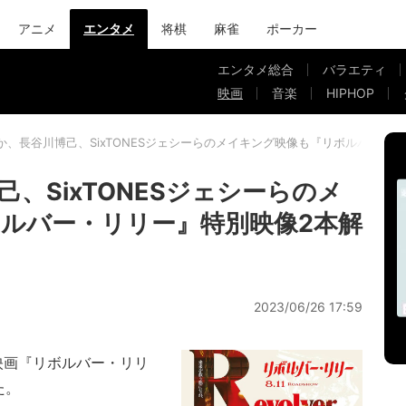
アニメ
エンタメ
将棋
麻雀
ポーカー
エンタメ総合
バラエティ
映画
音楽
HIPHOP
か、長谷川博己、SixTONESジェシーらのメイキング映像も『リボルバー・
、SixTONESジェシーらのメ
ルバー・リリー』特別映像2本解
2023/06/26 17:59
映画『リボルバー・リリ
た。