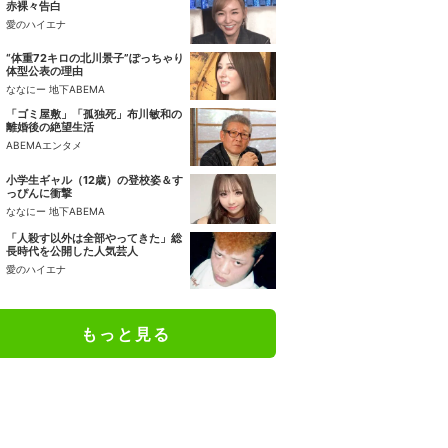
赤裸々告白
愛のハイエナ
“体重72キロの北川景子”ぽっちゃり
体型公表の理由
ななにー 地下ABEMA
「ゴミ屋敷」「孤独死」布川敏和の
離婚後の絶望生活
ABEMAエンタメ
小学生ギャル（12歳）の登校姿＆す
っぴんに衝撃
ななにー 地下ABEMA
「人殺す以外は全部やってきた」総
長時代を公開した人気芸人
愛のハイエナ
もっと見る