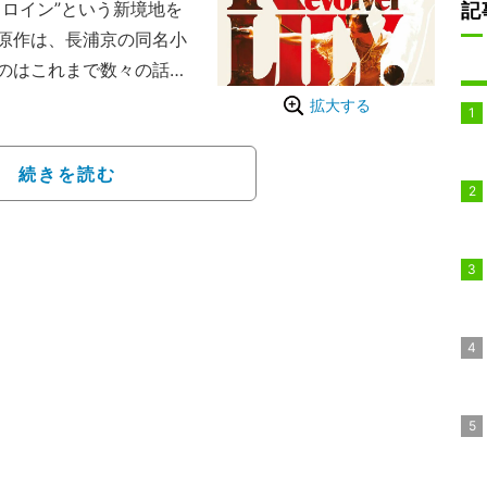
ロイン”という新境地を
記
原作は、長浦京の同名小
のはこれまで数々の話題
２月末に行われた会見で
拡大する
Go!kids/ジャニーズJ
也、ジェシー(SixTONE
続きを読む
板尾創路、橋爪 功、石橋
司といった豪華俳優陣の
されたものの、おおまか
が発表されておらず未だ