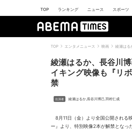
TOP
ランキング
ニュース
スポーツ
TOP
エンタメニュース
映画
綾瀬はる
綾瀬はるか、長谷川博己
イキング映像も『リボ
禁
綾瀬はるか
長谷川博己
羽村仁成
,
,
8月11日（金）より全国公開される
ー』より、特別映像2本が解禁となっ