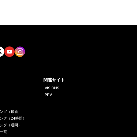
tt
Yout
Insta
ube
gram
関連サイト
VISIONS
PPV
ング（最新）
ング（24時間）
ング（週間）
一覧