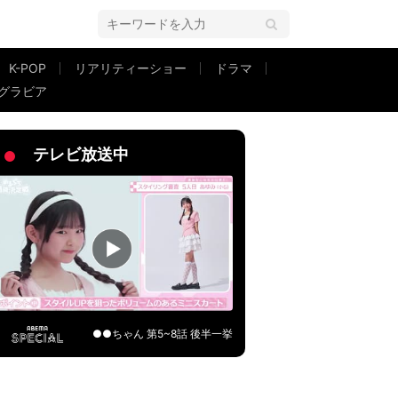
K-POP
リアリティーショー
ドラマ
グラビア
リリー』特別映像2本解禁
テレビ放送中
●●ちゃん 第5~8話 後半一挙