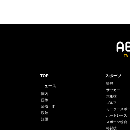
TOP
スポーツ
野球
ニュース
サッカー
国内
大相撲
国際
ゴルフ
経済・IT
モータースポ
政治
ボートレース
話題
スポーツ総合
格闘技