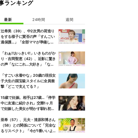
事ランキング
最新
24時間
週間
辻希美（39）、中2次男の荷造り
をする様子に賛否の声「すんごい
過保護…」「全部ママが準備して
くれるんだ」
「わぁ!!おっきい!!」いきものがか
り・吉岡聖恵（42）、近影に驚き
の声「なにこれ…大好き」「なん
か親近感が」
「すごい水着やな」20歳の現役女
子大生の国宝級スタイルに全員衝
撃「どこで支えてる？」
15歳で妊娠。相手は27歳…「停学
中に友達に紹介され」交際1ヶ月
で妊娠した美女が明かす馴れ初め
に「だいぶ危ねーよ！」小森純も
絶句
亜希（57）、元夫・清原和博さん
（58）との関係について「完全な
るリスペクト」「今が1番いいよ
ね」