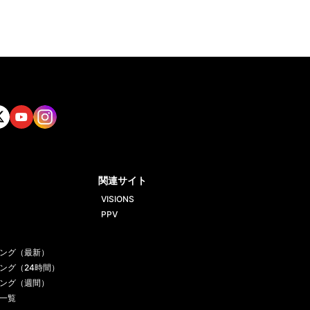
tt
Yout
Insta
ube
gram
関連サイト
VISIONS
PPV
ング（最新）
ング（24時間）
ング（週間）
一覧