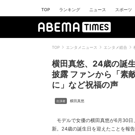
TOP
ランキング
ニュース
スポーツ
TOP
エンタメニュース
エンタメ総合
横田真悠、24歳の誕
披露 ファンから「素
に」など祝福の声
横田真悠
モデルで女優の横田真悠が6月30日、自身
新。24歳の誕生日を迎えたことを報