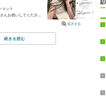
記
ショット
さんお祝いしてくださっ
日に24歳の誕生日を迎え
拡大する
こりと微笑んだセルフシ
続きを読む
おめでとう!!ずっと憧れ
一生推し続けます」「素
ど祝福のコメントが寄せ