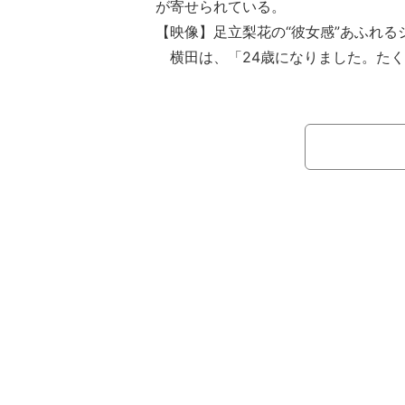
が寄せられている。
【映像】足立梨花の“彼女感”あふれる
横田は、「24歳になりました。たく
てありがとうございました」と6月30
たことを報告。頬杖をつきながらにっ
ョットを披露した。
この投稿に、ファンからは「お誕生日
で大好きです」「きゃーかわいい」「
敵な事がたくさんありますように」な
られている。