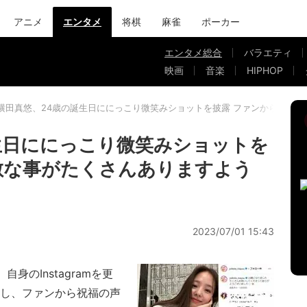
アニメ
エンタメ
将棋
麻雀
ポーカー
エンタメ総合
バラエティ
映画
音楽
HIPHOP
横田真悠、24歳の誕生日ににっこり微笑みショットを披露 ファンから「素
生日ににっこり微笑みショットを
敵な事がたくさんありますよう
2023/07/01 15:43
のInstagramを更
告し、ファンから祝福の声