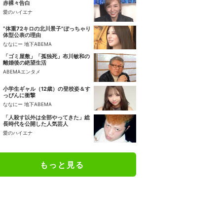
赤裸々告白
愛のハイエナ
“体重72キロの北川景子”ぽっちゃり
体型公表の理由
ななにー 地下ABEMA
「ゴミ屋敷」「孤独死」布川敏和の
離婚後の絶望生活
ABEMAエンタメ
小学生ギャル（12歳）の登校姿＆す
っぴんに衝撃
ななにー 地下ABEMA
「人殺す以外は全部やってきた」総
長時代を公開した人気芸人
愛のハイエナ
もっと見る