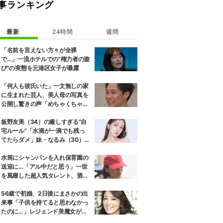
事ランキング
最新
24時間
週間
「名前を言えない方々が全裸
で…」一流ホテルでの"権力者の遊
び"の実態を元港区女子が暴露
「何人も彼氏いた」一文無しの家
に生まれた芸人、美人母の写真を
公開し驚きの声「めちゃくちゃキ
レイ」
板野友美（34）の厳しすぎる“自
宅ルール”「水滴が一滴でも残っ
てたらダメ」妹・なるみ（30）が
証言
水筒にシャンパンを入れ保育園の
送迎に…「アル中だと思う」一世
を風靡した超人気タレント、酒漬
けだった日々を告白
56歳で初婚、2日後にまさかの出
来事「子供を持てると思わなかっ
たのに…」レジェンド美魔女が当
時の心境を告白