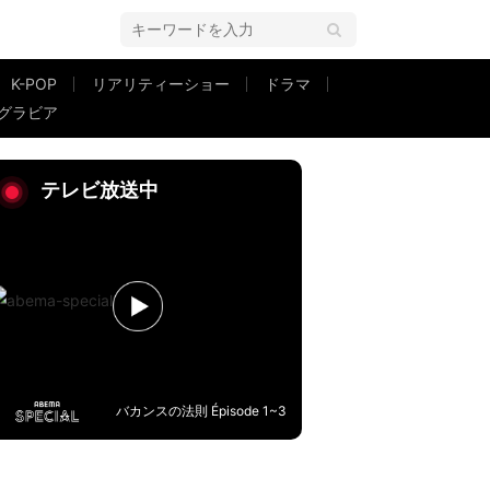
K-POP
リアリティーショー
ドラマ
グラビア
敵な事がたくさんありますように」など祝福の声
テレビ放送中
バカンスの法則 Épisode 1~3