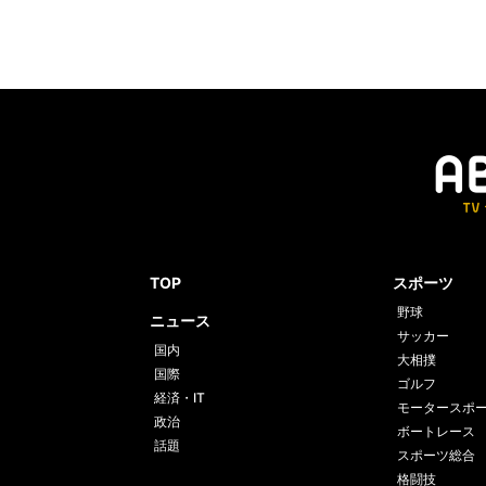
TOP
スポーツ
野球
ニュース
サッカー
国内
大相撲
国際
ゴルフ
経済・IT
モータースポ
政治
ボートレース
話題
スポーツ総合
格闘技