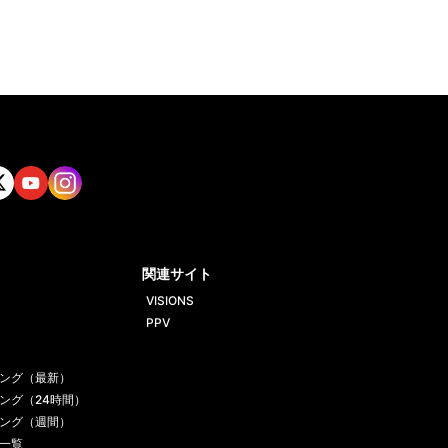
tt
Yout
Insta
ube
gram
関連サイト
VISIONS
PPV
ング（最新）
ング（24時間）
ング（週間）
一覧