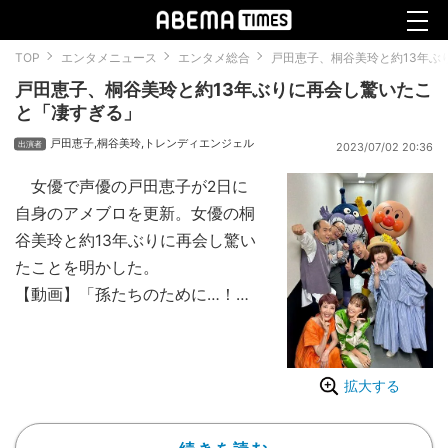
TOP
エンタメニュース
エンタメ総合
戸田恵子、桐谷美玲と約13年ぶ
戸田恵子、桐谷美玲と約13年ぶりに再会し驚いたこ
と「凄すぎる」
戸田恵子
,
桐谷美玲
,
トレンディエンジェル
2023/07/02 20:36
女優で声優の戸田恵子が2日に
自身のアメブロを更新。女優の桐
谷美玲と約13年ぶりに再会し驚い
たことを明かした。
【動画】「孫たちのために…！」
おじいちゃんの“勉強メモ”にほっ
こり
この日、戸田は「今日は映画
拡大する
『それいけ！アンパンマン ロボ
リィとぽかぽかプレゼント』公開