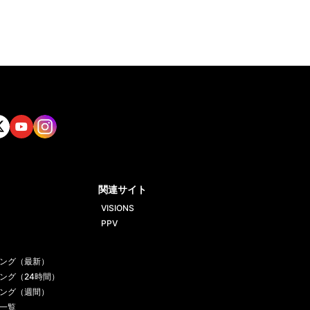
tt
Yout
Insta
ube
gram
関連サイト
VISIONS
PPV
ング（最新）
ング（24時間）
ング（週間）
一覧