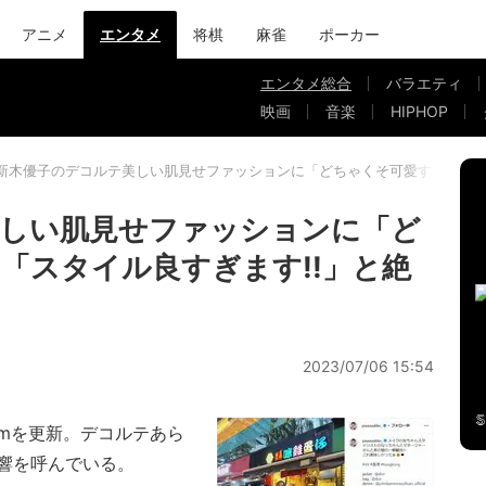
アニメ
エンタメ
将棋
麻雀
ポーカー
エンタメ総合
バラエティ
映画
音楽
HIPHOP
新木優子のデコルテ美しい肌見せファッションに「どちゃくそ可愛すぎる」「
美しい肌見せファッションに「ど
「スタイル良すぎます!!」と絶
2023/07/06 15:54
ramを更新。デコルテあら
響を呼んでいる。