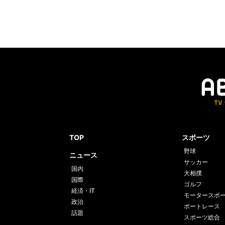
TOP
スポーツ
野球
ニュース
サッカー
国内
大相撲
国際
ゴルフ
経済・IT
モータースポ
政治
ボートレース
話題
スポーツ総合