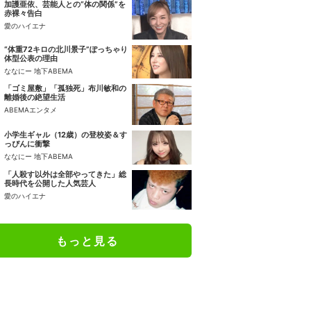
加護亜依、芸能人との“体の関係”を
赤裸々告白
愛のハイエナ
“体重72キロの北川景子”ぽっちゃり
体型公表の理由
ななにー 地下ABEMA
「ゴミ屋敷」「孤独死」布川敏和の
離婚後の絶望生活
ABEMAエンタメ
小学生ギャル（12歳）の登校姿＆す
っぴんに衝撃
ななにー 地下ABEMA
「人殺す以外は全部やってきた」総
長時代を公開した人気芸人
愛のハイエナ
もっと見る