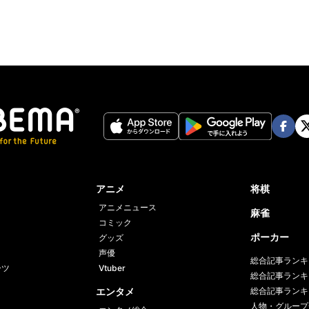
Face
Twi
book
er
アニメ
将棋
アニメニュース
麻雀
コミック
ポーカー
グッズ
声優
総合記事ランキ
ーツ
Vtuber
総合記事ランキ
エンタメ
総合記事ランキ
人物・グループ