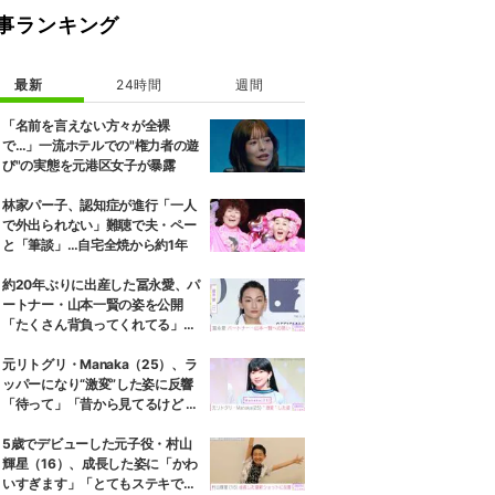
事ランキング
最新
24時間
週間
「名前を言えない方々が全裸
で…」一流ホテルでの"権力者の遊
び"の実態を元港区女子が暴露
林家パー子、認知症が進行「一人
で外出られない」難聴で夫・ペー
と「筆談」…自宅全焼から約1年
約20年ぶりに出産した冨永愛、パ
ートナー・山本一賢の姿を公開
「たくさん背負ってくれてる」感
謝の思いをつづる
元リトグリ・Manaka（25）、ラ
ッパーになり“激変”した姿に反響
「待って」「昔から見てるけど 最
近ずっと可愛くなってる」
5歳でデビューした元子役・村山
輝星（16）、成長した姿に「かわ
いすぎます」「とてもステキで