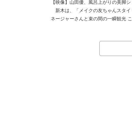
【映像】山田優、風呂上がりの美脚シ
新木は、「メイクの友ちゃんスタイ
ネージャーさんと束の間の一瞬観光 
メントを添え、デコルテ露わな肩出し
せた香港旅でのオフショットを公開。
ションを披露した。