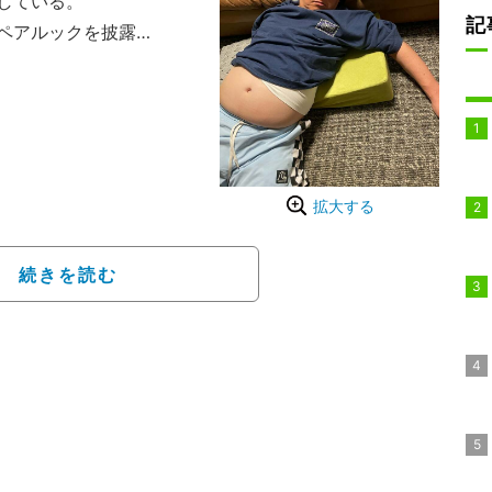
している。
記
ペアルックを披露
らないけー」と題された
ァーで寝ちゃってなかな
山本がソファーで寝てい
ています」とコメントし
拡大する
続きを読む