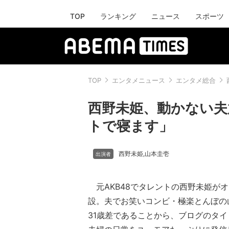
TOP
ランキング
ニュース
スポーツ
TOP
エンタメニュース
エンタメ総合
西野未姫、動かない夫
トで寝ます」
西野未姫
山本圭壱
,
元AKB48でタレントの西野未姫が
設。夫でお笑いコンビ・極楽とんぼの
31歳差であることから、ブログのタイ