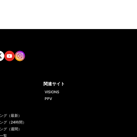
tt
Yout
Insta
ube
gram
関連サイト
VISIONS
PPV
ング（最新）
ング（24時間）
ング（週間）
一覧