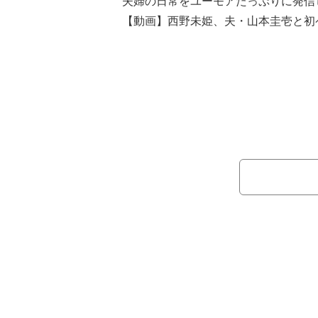
夫婦の日常をユーモアたっぷりに発信
【動画】西野未姫、夫・山本圭壱と初
■ソファーで寝てしまう夫
3日に更新の「お風呂になかなか入
ブログでは「けーは大体の確率でソフ
か起きません」と明かし、昨夜、夫・
る写真を公開。「お腹を出して寝ぼけ
た。