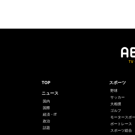
TOP
スポーツ
野球
ニュース
サッカー
国内
大相撲
国際
ゴルフ
経済・IT
モータースポ
政治
ボートレース
話題
スポーツ総合