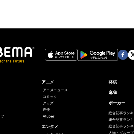
Face
Twi
book
er
アニメ
将棋
アニメニュース
麻雀
コミック
ポーカー
グッズ
声優
総合記事ランキ
ーツ
Vtuber
総合記事ランキ
エンタメ
総合記事ランキ
人物・グループ