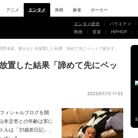
アニメ
エンタメ
将棋
麻雀
ポーカー
エンタメ総合
バラエティ
映画
音楽
HIPHOP
西野未姫、動かない夫放置した結果「諦めて先にベットで寝ます」
放置した結果「諦めて先にベッ
2023/07/13 11:55
オフィシャルブログを開
山本圭壱との年齢は実に
トルは「31歳差日記」。