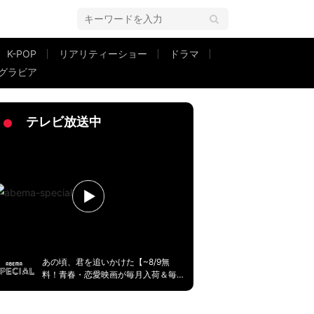
K-POP
リアリティーショー
ドラマ
グラビア
テレビ放送中
あの頃、君を追いかけた【~8/9無
料！青春・恋愛映画が毎月入荷＆毎
週無料】