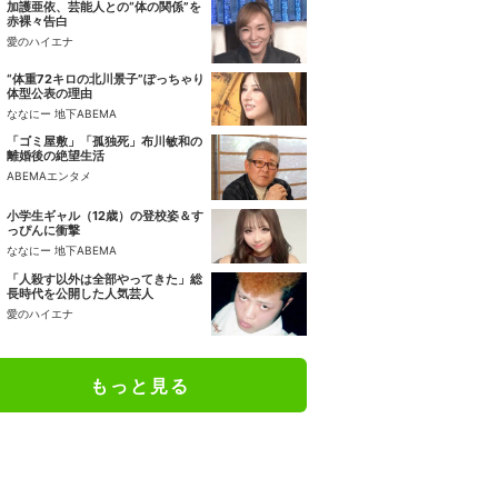
加護亜依、芸能人との“体の関係”を
赤裸々告白
愛のハイエナ
“体重72キロの北川景子”ぽっちゃり
体型公表の理由
ななにー 地下ABEMA
「ゴミ屋敷」「孤独死」布川敏和の
離婚後の絶望生活
ABEMAエンタメ
小学生ギャル（12歳）の登校姿＆す
っぴんに衝撃
ななにー 地下ABEMA
「人殺す以外は全部やってきた」総
長時代を公開した人気芸人
愛のハイエナ
もっと見る