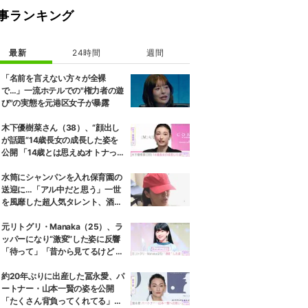
事ランキング
最新
24時間
週間
「名前を言えない方々が全裸
で…」一流ホテルでの"権力者の遊
び"の実態を元港区女子が暴露
木下優樹菜さん（38）、“顔出し
が話題”14歳長女の成長した姿を
公開 「14歳とは思えぬオトナっぽ
さ」「優樹菜ちゃんにそっくりす
ぎる」など反響
水筒にシャンパンを入れ保育園の
送迎に…「アル中だと思う」一世
を風靡した超人気タレント、酒漬
けだった日々を告白
元リトグリ・Manaka（25）、ラ
ッパーになり“激変”した姿に反響
「待って」「昔から見てるけど 最
近ずっと可愛くなってる」
約20年ぶりに出産した冨永愛、パ
ートナー・山本一賢の姿を公開
「たくさん背負ってくれてる」感