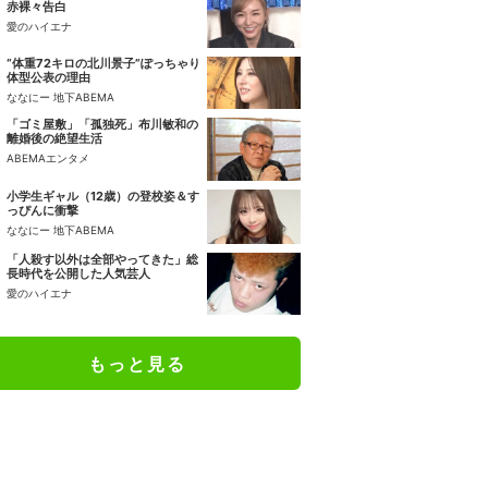
赤裸々告白
愛のハイエナ
“体重72キロの北川景子”ぽっちゃり
体型公表の理由
ななにー 地下ABEMA
「ゴミ屋敷」「孤独死」布川敏和の
離婚後の絶望生活
ABEMAエンタメ
小学生ギャル（12歳）の登校姿＆す
っぴんに衝撃
ななにー 地下ABEMA
「人殺す以外は全部やってきた」総
長時代を公開した人気芸人
愛のハイエナ
もっと見る