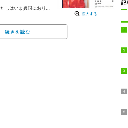
記
たしはいま異国におりま
拡大する
がんばろー！」とつづり
で寝そべり、カメラをじ
続きを読む
さが最高です」「溶けそ
で癒されます」「歳を重
賛の声が寄せられてい