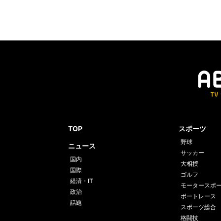
TOP
スポーツ
野球
ニュース
サッカー
国内
大相撲
国際
ゴルフ
経済・IT
モータースポ
政治
ボートレース
話題
スポーツ総合
格闘技