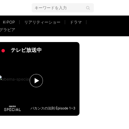
K-POP
リアリティーショー
ドラマ
グラビア
くらい可愛い」と絶賛の声
テレビ放送中
バカンスの法則 Épisode 1~3