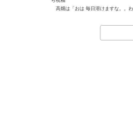
ら祝福
高畑は「おは 毎日溶けますな。。わ
すが、こちらも溶けそうです。今日も
オフショットを投稿。キャミソール姿
っと見つめる写真などを披露した。
この投稿に、ファンからは「気だる
うなくらい可愛い」「暑いけど充希様
ねどんどん色っぽくなってる」など絶
る。