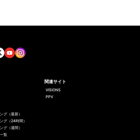
tt
Yout
Insta
ube
gram
関連サイト
VISIONS
PPV
ング（最新）
ング（24時間）
ング（週間）
一覧