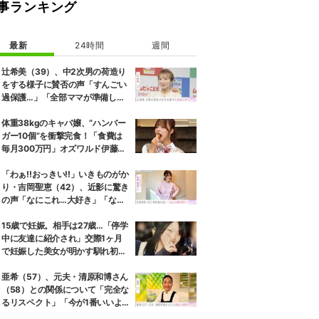
事ランキング
最新
24時間
週間
辻希美（39）、中2次男の荷造り
をする様子に賛否の声「すんごい
過保護…」「全部ママが準備して
くれるんだ」
体重38kgのキャバ嬢、“ハンバー
ガー10個”を衝撃完食！「食費は
毎月300万円」オズワルド伊藤も
唖然
「わぁ!!おっきい!!」いきものがか
り・吉岡聖恵（42）、近影に驚き
の声「なにこれ…大好き」「なん
か親近感が」
15歳で妊娠。相手は27歳…「停学
中に友達に紹介され」交際1ヶ月
で妊娠した美女が明かす馴れ初め
に「だいぶ危ねーよ！」小森純も
絶句
亜希（57）、元夫・清原和博さん
（58）との関係について「完全な
るリスペクト」「今が1番いいよ
ね」