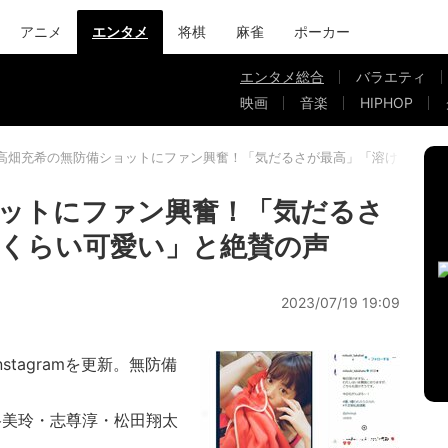
アニメ
エンタメ
将棋
麻雀
ポーカー
エンタメ総合
バラエティ
映画
音楽
HIPHOP
高畑充希の無防備ショットにファン興奮！「気だるさが最高」「溶けそうな
ットにファン興奮！「気だるさ
くらい可愛い」と絶賛の声
2023/07/19 19:09
tagramを更新。無防備
谷美玲・志尊淳・松田翔太