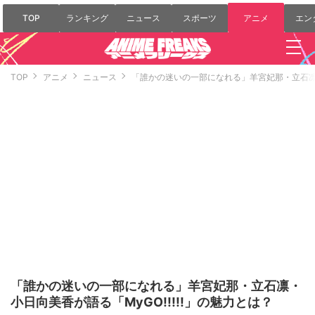
TOP
ランキング
ニュース
スポーツ
アニメ
エン
TOP
アニメ
ニュース
「誰かの迷いの一部になれる」羊宮妃那・立石凛・小
「誰かの迷いの一部になれる」羊宮妃那・立石凛・
小日向美香が語る「MyGO!!!!!」の魅力とは？