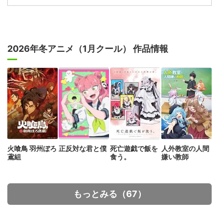
2026年冬アニメ（1月クール） 作品情報
火喰鳥 羽州ぼろ
正反対な君と僕
死亡遊戯で飯を
人外教室の人間
鳶組
食う。
嫌い教師
もっとみる（67）