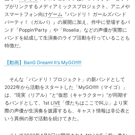
ブがリンクするメディアミックスプロジェクト。アニメや
スマートフォン向け
ゲーム
『バンドリ！ ガールズバンド
パーティ！（ガルパ）』の展開に加え、作中に登場するバ
ンド「Poppin'Party 」や「Roselia」などの声優が実際に
バンドを結成して生演奏のライブ活動を行っていることも
特徴だ。
【動画】BanG Dream! It’s MyGO!!!!!
そんな「バンドリ！プロジェクト」の新バンドとして
2022年から活動をスタートした「MyGO!!!!!（マイゴ）」
は、“現実（リアル）”と“仮想（キャラクター）”が同期す
るバンドとして、1st L
IVE
「僕たちはここで叫ぶ」より実
際の声優が生演奏を披露するも、キャスト情報は非公表と
いう異例の形で活動を続けてきた。