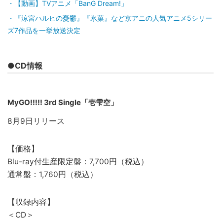
【動画】TVアニメ「BanG Dream!」
『涼宮ハルヒの憂鬱』『氷菓』など京アニの人気アニメ5シリー
ズ7作品を一挙放送決定
●CD情報
MyGO!!!!! 3rd Single「壱雫空」
8月9日リリース
【価格】
Blu-ray付生産限定盤：7,700円（税込）
通常盤：1,760円（税込）
【収録内容】
＜CD＞