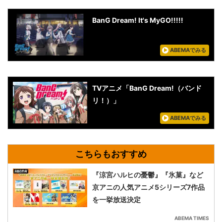
BanG Dream! It's MyGO!!!!!
ABEMAでみる
TVアニメ「BanG Dream!（バンド
リ！）」
ABEMAでみる
『涼宮ハルヒの憂鬱』『氷菓』など
京アニの人気アニメ5シリーズ7作品
を一挙放送決定
ABEMA TIMES