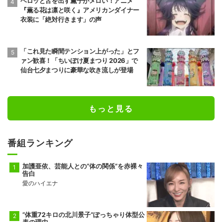
ペロッと舌を出す薫子がメロい！アニメ
『薫る花は凛と咲く』アメリカンダイナー
衣装に「絶対行きます」の声
「これ見た瞬間テンション上がった」とフ
ァン歓喜！「ちいぽけ夏まつり 2026」で
仙台七夕まつりに豪華な吹き流しが登場
もっと見る
番組ランキング
加護亜依、芸能人との“体の関係”を赤裸々
告白
愛のハイエナ
“体重72キロの北川景子”ぽっちゃり体型公