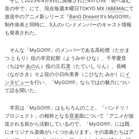
そして2023年4月9日に開催された4th LIVE「前へ進む
音の中で」にて、現在毎週木曜日TOKYO MX /
ABEMA
にて
放送中のアニメ新シリーズ『
BanG Dream!
It’s MyGO!!!!!』
制作発表と同時に、5人のバンドメンバーのキャスト情報
も発表された。
そんな「MyGO!!!!!」のメンバーである高松燈（たかま
つ ともり）役の羊宮妃那（ようみや ひな）、千早愛音
（ちはや
あの
ん）役の立石
凛
（たていし りん）、長崎
（ながさき）そよ役の小日向美香（こひなた みか）に
イ
ンタビュー
を行い、「MyGO!!!!!」ならではの魅力につい
て話を聞いた。
羊宮は「MyGO!!!!!」はもちろんのこと、「バンドリ！
プロジェクト」の根幹となる
音楽
面について「アニメが放
送される前から活動しているので、「MyGO!!!!!」には既
にオリジナル楽曲がいくつかあります。その楽曲たちはア