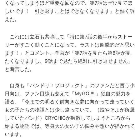
くなってしまうほど重要な回なので、第7話はぜひ見てほ
しいです！ 引き返すことはできなくなります」と熱く訴
えた。
これには立石も共鳴して「特に第7話の後半からストー
リーがすごく動くことになって、ラストは衝撃的だと思い
ます！」とコメント。羊宮が「第7話を見たら第8話が見
たくなりますし、9話まで見たら絶対に引き返せません」
と断言した。
自身も「バンドリ！プロジェクト」のファンだと言う小
日向は、ファン目線も交えて「MyGO!!!!!」独自の魅力を
語る。「今までの明るく前向きな夢に向かって走っていく
女の子たちの物語とは少し違っていて、（燈やそよが所属
していたバンド）CRYCHICが解散してしまうところから
始まる物語では、等身大の女の子の悩みや想いが描かれて
います。