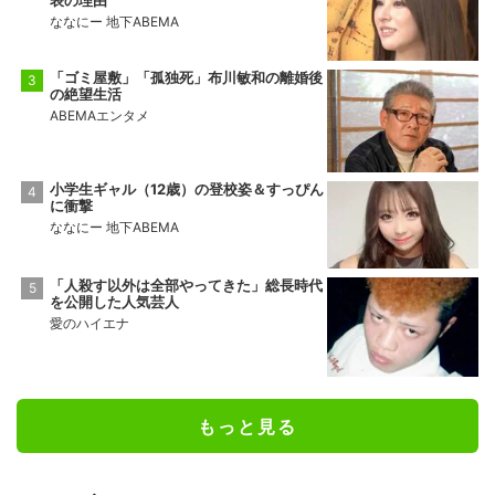
表の理由
ななにー 地下ABEMA
「ゴミ屋敷」「孤独死」布川敏和の離婚後
の絶望生活
ABEMAエンタメ
小学生ギャル（12歳）の登校姿＆すっぴん
に衝撃
ななにー 地下ABEMA
「人殺す以外は全部やってきた」総長時代
を公開した人気芸人
愛のハイエナ
もっと見る