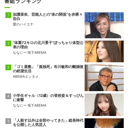
番組ランキング
加護亜依、芸能人との“体の関係”を赤裸々
告白
愛のハイエナ
“体重72キロの北川景子”ぽっちゃり体型公
表の理由
ななにー 地下ABEMA
「ゴミ屋敷」「孤独死」布川敏和の離婚後
の絶望生活
ABEMAエンタメ
小学生ギャル（12歳）の登校姿＆すっぴん
に衝撃
ななにー 地下ABEMA
「人殺す以外は全部やってきた」総長時代
を公開した人気芸人