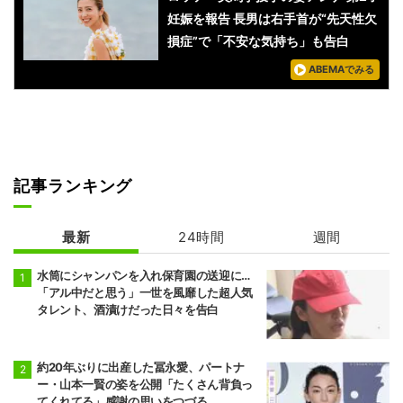
妊娠を報告 長男は右手首が“先天性欠
損症”で「不安な気持ち」も告白
ABEMAでみる
記事ランキング
最新
24時間
週間
水筒にシャンパンを入れ保育園の送迎に…
「アル中だと思う」一世を風靡した超人気
タレント、酒漬けだった日々を告白
約20年ぶりに出産した冨永愛、パートナ
ー・山本一賢の姿を公開「たくさん背負っ
てくれてる」感謝の思いをつづる