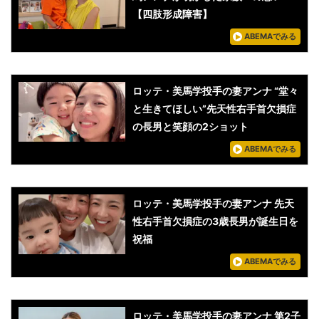
【四肢形成障害】
ABEMAでみる
ロッテ・美馬学投手の妻アンナ “堂々
と生きてほしい”先天性右手首欠損症
の長男と笑顔の2ショット
ABEMAでみる
ロッテ・美馬学投手の妻アンナ 先天
性右手首欠損症の3歳長男が誕生日を
祝福
ABEMAでみる
ロッテ・美馬学投手の妻アンナ 第2子