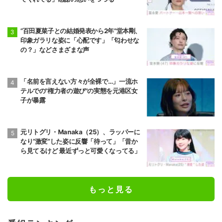
“百田夏菜子との結婚発表から2年”堂本剛、
印象ガラリな姿に「心配です」「匂わせな
の？」などさまざまな声
「名前を言えない方々が全裸で…」一流ホ
テルでの"権力者の遊び"の実態を元港区女
子が暴露
元リトグリ・Manaka（25）、ラッパーに
なり“激変”した姿に反響「待って」「昔か
ら見てるけど 最近ずっと可愛くなってる」
もっと見る