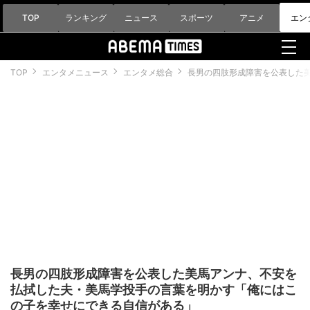
TOP
ランキング
ニュース
スポーツ
アニメ
エン
TOP
エンタメニュース
エンタメ総合
長男の四肢形成障害を公表した
長男の四肢形成障害を公表した美馬アンナ、不安を
払拭した夫・美馬学投手の言葉を明かす「俺にはこ
の子を幸せにできる自信がある」