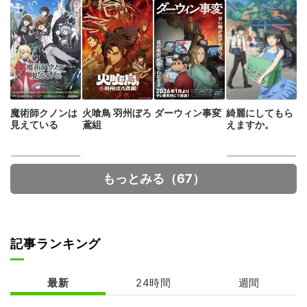
魔術師クノンは
火喰鳥 羽州ぼろ
ダーウィン事変
綺麗にしてもら
見えている
鳶組
えますか。
もっとみる（67）
記事ランキング
拷問バイトくん
カードファイ
の日常
ト!! ヴァンガー
最新
24時間
週間
ド