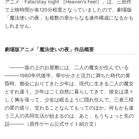
アニメ「Fate/stay night ［Heaven's Feel］」は、三部作
で上映時間が各120分程度となっていましたので、劇場版
「魔法使いの夜」も複数の章からなる連作構成になるかも
しれません。
劇場版アニメ「魔法使いの夜」作品概要
―――坂の上のお屋敷には、二人の魔女が住んでいる
―――1980年代後半。華やかさと活力に満ちた時代の黄
昏時。都会におりてきた少年は、現代に生きる二人の魔女
とすれ違う。少年はごく自然に暮らしてきて、彼女は凛々
しく胸を張って、少女は眠るように隠れ住んで。三者三様
の星の巡り。交わることなんてもってのほか。何もかも違
う三人の共同生活が始まるのは、あと、もうちょっと先の
話―――（原作ゲーム公式サイト紹介文）