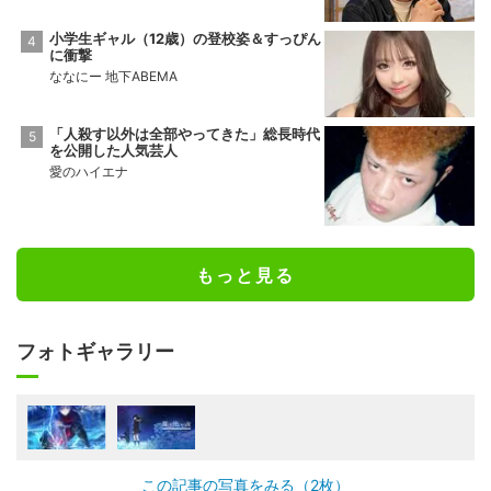
小学生ギャル（12歳）の登校姿＆すっぴん
に衝撃
ななにー 地下ABEMA
「人殺す以外は全部やってきた」総長時代
を公開した人気芸人
愛のハイエナ
もっと見る
フォトギャラリー
この記事の写真をみる（2枚）