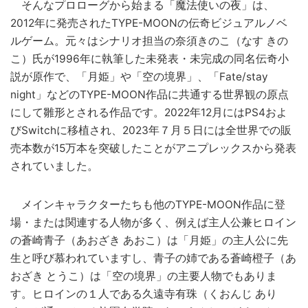
そんなプロローグから始まる「魔法使いの夜」は、
2012年に発売されたTYPE-MOONの伝奇ビジュアルノベ
ルゲーム。元々はシナリオ担当の奈須きのこ（なす きの
こ）氏が1996年に執筆した未発表・未完成の同名伝奇小
説が原作で、「月姫」や「空の境界」、「Fate/stay
night」などのTYPE-MOON作品に共通する世界観の原点
にして雛形とされる作品です。2022年12月にはPS4およ
びSwitchに移植され、2023年７月５日には全世界での販
売本数が15万本を突破したことがアニプレックスから発表
されていました。
メインキャラクターたちも他のTYPE-MOON作品に登
場・または関連する人物が多く、例えば主人公兼ヒロイン
の蒼崎青子（あおざき あおこ）は「月姫」の主人公に先
生と呼び慕われていますし、青子の姉である蒼崎橙子（あ
おざき とうこ）は「空の境界」の主要人物でもありま
す。ヒロインの１人である久遠寺有珠（くおんじ あり