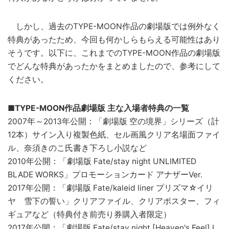
しかし、過去のTYPE-MOON作品の劇場版では例外なく
特典があったため、今回も何かしらもらえる可能性はあり
そうです。以下に、これまでのTYPE-MOON作品の劇場版
でどんな特典があったかをまとめましたので、参考にして
ください。
■TYPE-MOON作品劇場版 主な入場者特典の一覧
2007年～2013年公開：「劇場版 空の境界」シリーズ（計
12本）サイン入り複製色紙、セル画風クリア名場面ファイ
ル、奈須きのこ氏書き下ろし小説など
2010年公開：「劇場版 Fate/stay night UNLIMITED
BLADE WORKS」プロモーションカード アナザーVer.
2017年公開：「劇場版 Fate/kaleid liner プリズマ☆イリ
ヤ 雪下の誓い」クリアファイル、クリアポスター、フィ
ギュアなど（特典付き前売り券購入者限定）
2017年公開：「劇場版 Fate/stay night [Heaven's Feel] I.