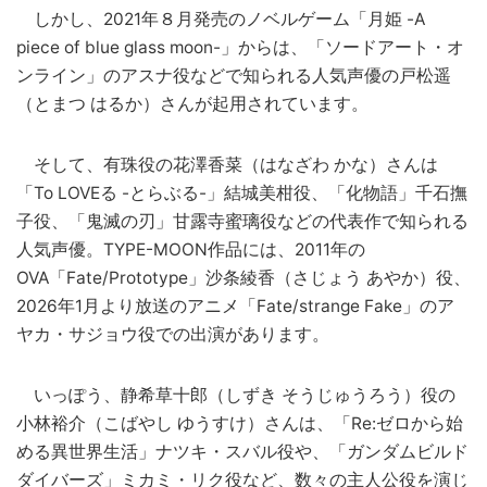
しかし、2021年８月発売のノベルゲーム「月姫 -A
piece of blue glass moon-」からは、「ソードアート・オ
ンライン」のアスナ役などで知られる人気声優の戸松遥
（とまつ はるか）さんが起用されています。
そして、有珠役の花澤香菜（はなざわ かな）さんは
「To LOVEる -とらぶる-」結城美柑役、「化物語」千石撫
子役、「鬼滅の刃」甘露寺蜜璃役などの代表作で知られる
人気声優。TYPE-MOON作品には、2011年の
OVA「Fate/Prototype」沙条綾香（さじょう あやか）役、
2026年1月より放送のアニメ「Fate/strange Fake」のア
ヤカ・サジョウ役での出演があります。
いっぽう、静希草十郎（しずき そうじゅうろう）役の
小林裕介（こばやし ゆうすけ）さんは、「Re:ゼロから始
める異世界生活」ナツキ・スバル役や、「ガンダムビルド
ダイバーズ」ミカミ・リク役など、数々の主人公役を演じ