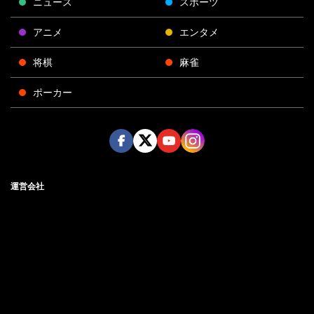
ニュース
スポーツ
アニメ
エンタメ
将棋
麻雀
ポーカー
Face
Twitt
Yout
Insta
運営会社
boo
er
ube
gra
k
m
プライバシーポリシー
プライバシー設定
お問い合わせ