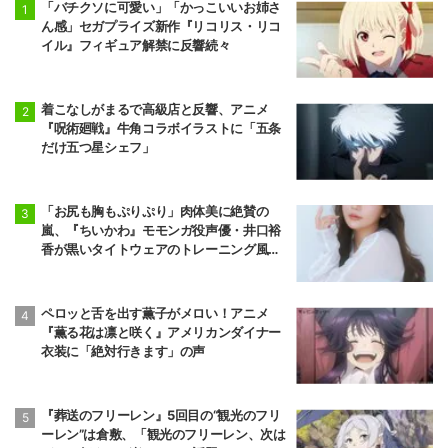
「バチクソに可愛い」「かっこいいお姉さ
ん感」セガプライズ新作『リコリス・リコ
イル』フィギュア解禁に反響続々
着こなしがまるで高級店と反響、アニメ
『呪術廻戦』牛角コラボイラストに「五条
だけ五つ星シェフ」
「お尻も胸もぷりぷり」肉体美に絶賛の
嵐、『ちいかわ』モモンガ役声優・井口裕
香が黒いタイトウェアのトレーニング風景
公開
ペロッと舌を出す薫子がメロい！アニメ
『薫る花は凛と咲く』アメリカンダイナー
衣装に「絶対行きます」の声
『葬送のフリーレン』5回目の“観光のフリ
ーレン”は倉敷、「観光のフリーレン、次は