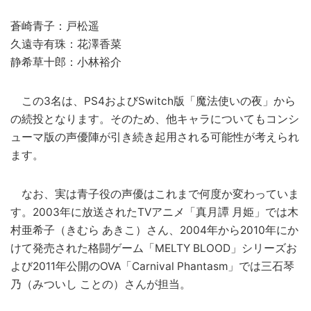
蒼崎青子：戸松遥
久遠寺有珠：花澤香菜
静希草十郎：小林裕介
この3名は、PS4およびSwitch版「魔法使いの夜」から
の続投となります。そのため、他キャラについてもコンシ
ューマ版の声優陣が引き続き起用される可能性が考えられ
ます。
なお、実は青子役の声優はこれまで何度か変わっていま
す。2003年に放送されたTVアニメ「真月譚 月姫」では木
村亜希子（きむら あきこ）さん、2004年から2010年にか
けて発売された格闘ゲーム「MELTY BLOOD」シリーズお
よび2011年公開のOVA「Carnival Phantasm」では三石琴
乃（みついし ことの）さんが担当。