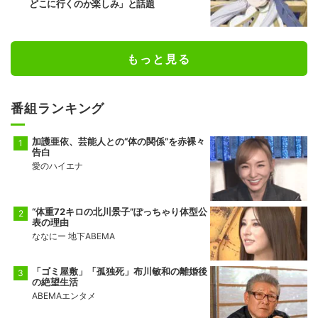
どこに行くのか楽しみ」と話題
もっと見る
番組ランキング
加護亜依、芸能人との“体の関係”を赤裸々
告白
愛のハイエナ
“体重72キロの北川景子”ぽっちゃり体型公
表の理由
ななにー 地下ABEMA
「ゴミ屋敷」「孤独死」布川敏和の離婚後
の絶望生活
ABEMAエンタメ