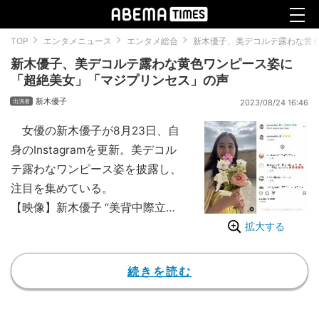
TOP
エンタメニュース
エンタメ総合
新木優子、美デコルテ露わな黄
新木優子、美デコルテ露わな黄色ワンピース姿に
「超絶美女」「マジプリンセス」の声
新木優子
2023/08/24 16:46
女優の新木優子が8月23日、自
身のInstagramを更新。美デコル
テ露わなワンピース姿を披露し、
注目を集めている。
【映像】新木優子 “美背中際立
つ”オフショット
拡大する
新木は、黄色のハートの絵文字
を添え、自然の中を散策するオフ
続きを読む
ムービーを公開。美デコルテ露わ
な黄色のワンピースで、満面の笑