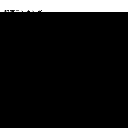
記事ランキング
最新
24時間
週間
「名前を言えない方々が全裸で…」一流ホ
テルでの"権力者の遊び"の実態を元港区女
子が暴露
木下優樹菜さん（38）、“顔出しが話題”14
歳長女の成長した姿を公開 「14歳とは思え
ぬオトナっぽさ」「優樹菜ちゃんにそっく
りすぎる」など反響
水筒にシャンパンを入れ保育園の送迎に…
「アル中だと思う」一世を風靡した超人気
タレント、酒漬けだった日々を告白