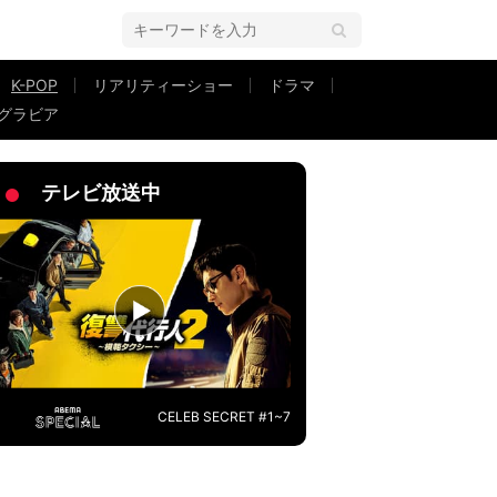
K-POP
リアリティーショー
ドラマ
グラビア
で思い出のステージを披露し感動呼ぶ
テレビ放送中
CELEB SECRET #1~7