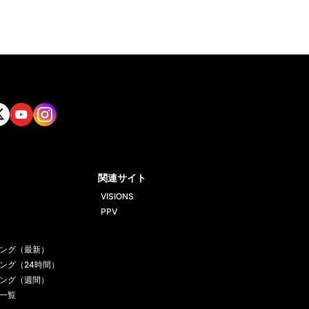
tt
Yout
Insta
ube
gram
関連サイト
VISIONS
PPV
ング（最新）
ング（24時間）
ング（週間）
一覧