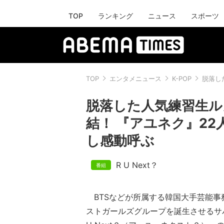
TOP
ランキング
ニュース
スポーツ
TOP
エンタメニュース
K-POP
脱落し
脱落した人気練習生ル
結！ 『アユネク』2
し感動呼ぶ
R U Next？
BTSなどが所属する韓国大手芸能事務
ストガールズグループを誕生させるサ