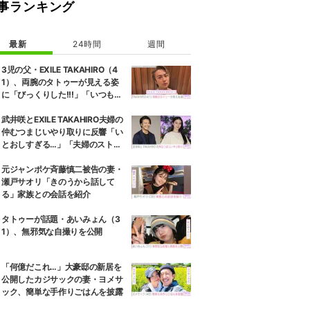
事ランキング
最新
24時間
週間
3児の父・EXILE TAKAHIRO（4
1）、両腕のタトゥーが見える姿
に「びっくりした!!!」「いつもと
また違ったTAKAHIROさん」など
の反響
武井咲とEXILE TAKAHIRO夫婦の
仲むつまじいやり取りに反響「い
とおしすぎる…」「夫婦のストー
リーほんと好き」
元ジャンポケ斉藤慎二被告の妻・
瀬戸サオリ「きのうから話して
る」家族との会話を紹介
タトゥーが話題・あいみょん（3
1）、無邪気な自撮りを公開
「何億だこれ…」大豪邸の新居を
公開したカジサックの妻・ヨメサ
ック、簡単な手作りごはんを披露