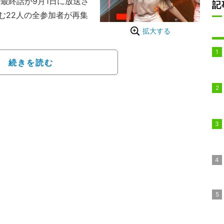
の最終話が9月1日に放送さ
記
む22人の全参加者が再集
拡大する
ージ（1時間6分頃～）
下の「BELIFT LAB」によ
続きを読む
プの最終メンバーを決め
を夢見る参加者22名が計
分の潜在力とスター性を
、コーチはKARAのパ
anna Oneのキム・ジェ
・ヒョン、ダンサーのア