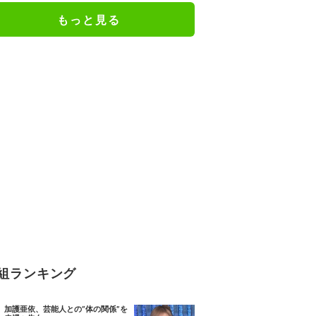
もっと見る
組ランキング
加護亜依、芸能人との“体の関係”を