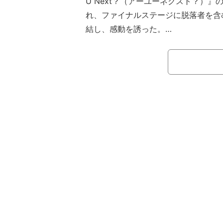
U Next？（アーユーネクスト？）』
れ、ファイナルステージに脱落者を含
結し、感動を誘った。
【映像】22人全員が集結した感動ステ
『R U Next？』はHYBE LABELS傘
る、次世代グローバルガールズグルー
るデビューサバイバル番組。デビュー
7つのラウンドコンテストを経て、自
証明していく。MCは少女時代のスヨン
ク・ギュリ、2AMのチョ・グォン、元W
ファン、シンガーソングライターのイ
イキが務める。