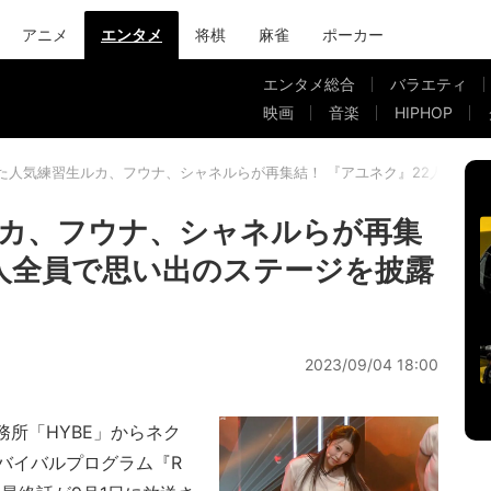
アニメ
エンタメ
将棋
麻雀
ポーカー
エンタメ総合
バラエティ
映画
音楽
HIPHOP
た人気練習生ルカ、フウナ、シャネルらが再集結！ 『アユネク』22人全員
カ、フウナ、シャネルらが再集
2人全員で思い出のステージを披露
2023/09/04 18:00
所「HYBE」からネク
バイバルプログラム『R