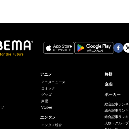
Face
Twi
book
er
アニメ
将棋
アニメニュース
麻雀
コミック
ポーカー
グッズ
声優
総合記事ランキ
ーツ
Vtuber
総合記事ランキ
エンタメ
総合記事ランキ
人物・グループ
エンタメ総合