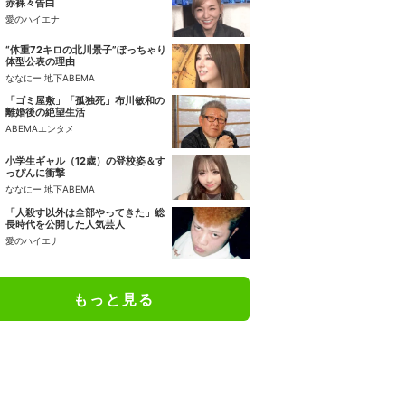
赤裸々告白
愛のハイエナ
“体重72キロの北川景子”ぽっちゃり
体型公表の理由
ななにー 地下ABEMA
「ゴミ屋敷」「孤独死」布川敏和の
離婚後の絶望生活
ABEMAエンタメ
小学生ギャル（12歳）の登校姿＆す
っぴんに衝撃
ななにー 地下ABEMA
「人殺す以外は全部やってきた」総
長時代を公開した人気芸人
愛のハイエナ
もっと見る