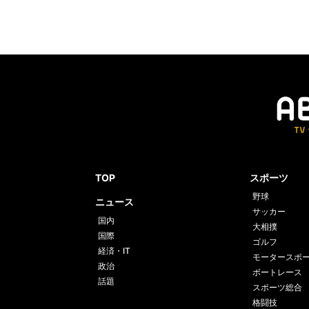
TOP
スポーツ
野球
ニュース
サッカー
国内
大相撲
国際
ゴルフ
経済・IT
モータースポ
政治
ボートレース
話題
スポーツ総合
格闘技