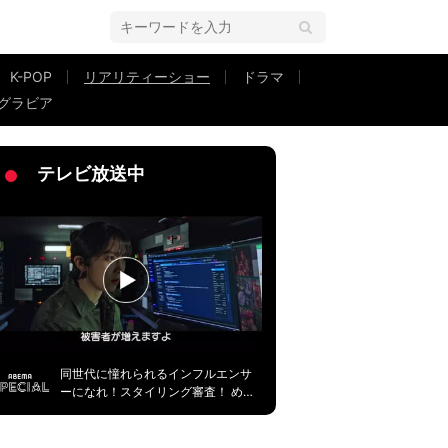
K-POP
リアリティーショー
ドラマ
グラビア
…反則級のかわいさに中川大輔がお手上げ「宝物のような映像」『今日好き』
テレビ放送中
同世代に憧れられるインフルエンサ
ーになれ！スタイリング審査！ める
ぷち＃１