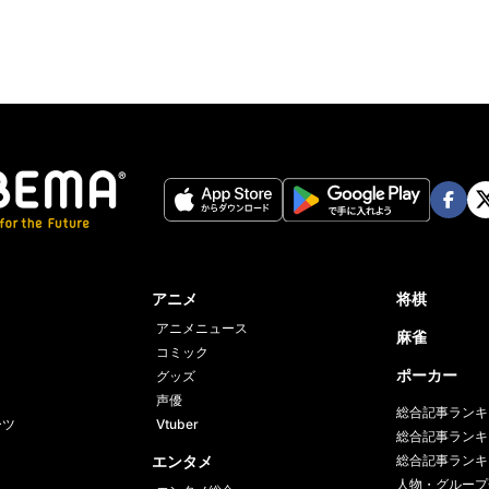
Face
Twi
book
er
アニメ
将棋
アニメニュース
麻雀
コミック
ポーカー
グッズ
声優
総合記事ランキ
ーツ
Vtuber
総合記事ランキ
エンタメ
総合記事ランキ
人物・グループ