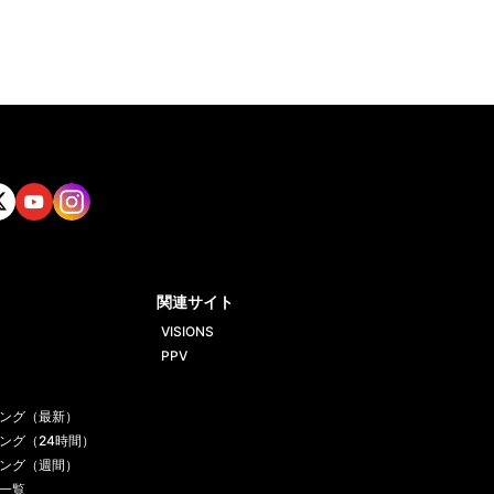
tt
Yout
Insta
ube
gram
関連サイト
VISIONS
PPV
ング（最新）
ング（24時間）
ング（週間）
一覧