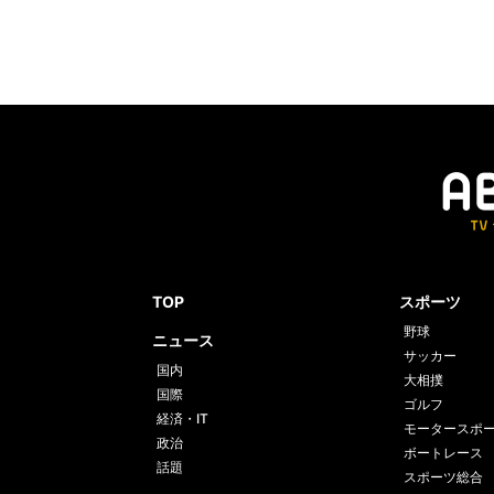
TOP
スポーツ
野球
ニュース
サッカー
国内
大相撲
国際
ゴルフ
経済・IT
モータースポ
政治
ボートレース
話題
スポーツ総合