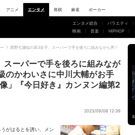
アニメ
エンタメ
将棋
麻雀
ポーカー
エンタメ総合
バラエティ
映画
音楽
HIPHOP
ー
西野七瀬似の高3女子、スーパーで手を後ろに組みながら男子を見上げ
、スーパーで手を後ろに組みなが
級のかわいさに中川大輔がお手
像」『今日好き』カンヌン編第2
2023/09/08 12:39
みうがはるとを誘い、メン