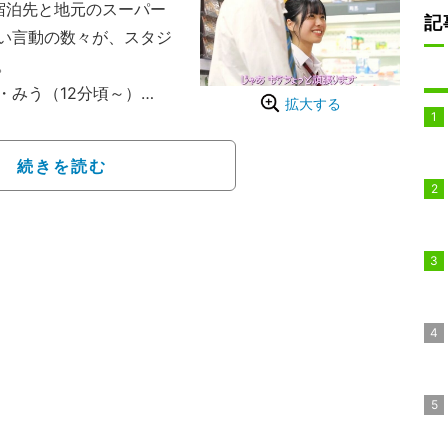
宿泊先と地元のスーパー
記
い言動の数々が、スタジ
。
・みう（12分頃～）
拡大する
EMA『今日、好きにな
日はカンヌン編第2話が放
続きを読む
ける、恋と青春の修学旅
2泊3日の旅を繰り返し、
たら終了、なれなかった
いうもの。恋愛見届け人
、大友花恋、中川大輔。