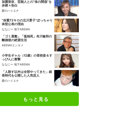
加護亜依、芸能人との“体の関係”を
赤裸々告白
愛のハイエナ
“体重72キロの北川景子”ぽっちゃり
体型公表の理由
ななにー 地下ABEMA
「ゴミ屋敷」「孤独死」布川敏和の
離婚後の絶望生活
ABEMAエンタメ
小学生ギャル（12歳）の登校姿＆す
っぴんに衝撃
ななにー 地下ABEMA
「人殺す以外は全部やってきた」総
長時代を公開した人気芸人
愛のハイエナ
もっと見る