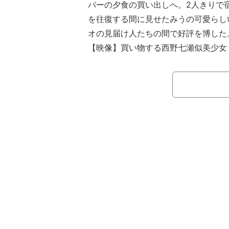
バーの夕食の買い出しへ。2人きりで
を往復する間に見せたみうの可愛らし
オの見届け人たちの間で好評を博した
【映像】買い物する西野七瀬似美少女
毎週月曜日よる10時から放送中のAB
りました。』(通称『今日好き』)。4
送。
『今日好き』とは、運命の恋を見つ
行をテーマとした恋愛番組。ルールは
最終日に告白。そこでカップルになっ
ら次の旅を続けるかどうか選べる、と
は井上裕介（NON STYLE）、かす