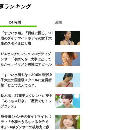
事ランキング
24時間
週間
「すごい水着」「目線に困る」20
歳のダイナマイトボディの女子大
生のスタイルに反響
154センチのマシュマロボディダ
ンサー「初めてを…大事にとって
たから」イケメン男性にアピール
「すごい水着やな」20歳の現役女
子大生の国宝級スタイルに全員衝
撃「どこで支えてる？」
鈴木福、27歳美人タレントに夢中
「めっちゃ好き」「歴代でもトッ
プクラス」
身長154センチのダイナマイトボ
ディ「令和のうるちゅる女子で
す」24歳ダンサーの破壊力に数原