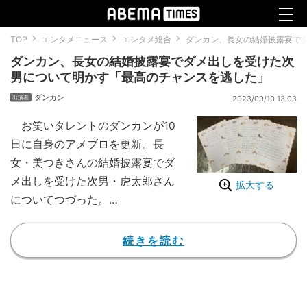
TOP
エンタメニュース
エンタメ総合
ダンカン、長女の結婚披露宴で
ダンカン、長女の結婚披露宴でダメ出しを受けた次
男について明かす「最高のチャンスを逃した」
ダンカン
2023/09/10 13:03
お笑いタレントのダンカンが10
日に自身のアメブロを更新。長
女・美つきさんの結婚披露宴でダ
メ出しを受けた次男・虎太郎さん
拡大する
についてつづった。
【動画】紗栄子、家族で結婚式へ
息子2人のスーツ姿が話題
続きを読む
この日、ダンカンは「父親で良
かった（涙）」というタイトルで
ブログを更新。「昨日はお忙しい