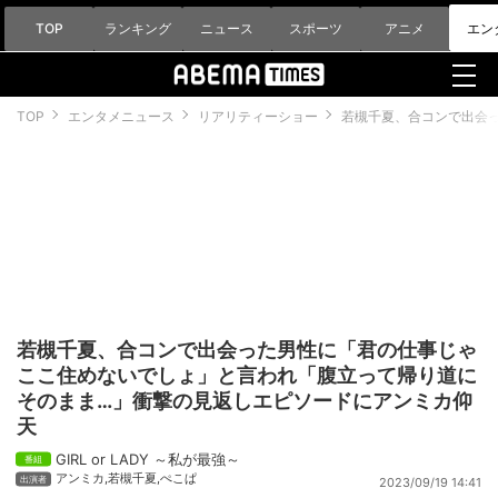
TOP
ランキング
ニュース
スポーツ
アニメ
エン
TOP
エンタメニュース
リアリティーショー
若槻千夏、合コンで出会
若槻千夏、合コンで出会った男性に「君の仕事じゃ
ここ住めないでしょ」と言われ「腹立って帰り道に
そのまま…」衝撃の見返しエピソードにアンミカ仰
天
GIRL or LADY ～私が最強～
アンミカ
,
若槻千夏
,
ぺこぱ
2023/09/19 14:41