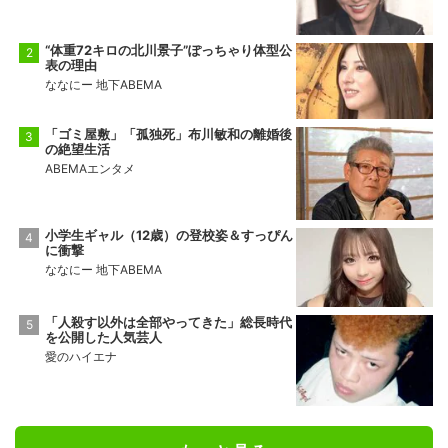
“体重72キロの北川景子”ぽっちゃり体型公
表の理由
ななにー 地下ABEMA
「ゴミ屋敷」「孤独死」布川敏和の離婚後
の絶望生活
ABEMAエンタメ
小学生ギャル（12歳）の登校姿＆すっぴん
に衝撃
ななにー 地下ABEMA
「人殺す以外は全部やってきた」総長時代
を公開した人気芸人
愛のハイエナ