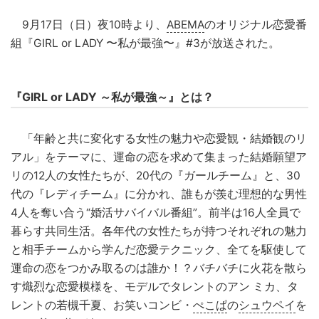
9月17日（日）夜10時より、
ABEMA
のオリジナル恋愛番
組『GIRL or LADY 〜私が最強〜』#3が放送された。
『GIRL or LADY ～私が最強～』とは？
「年齢と共に変化する女性の魅力や恋愛観・結婚観のリ
アル」をテーマに、運命の恋を求めて集まった結婚願望ア
リの12人の女性たちが、20代の『ガールチーム』と、30
代の『レディチーム』に分かれ、誰もが羨む理想的な男性
4人を奪い合う“婚活サバイバル番組”。前半は16人全員で
暮らす共同生活。各年代の女性たちが持つそれぞれの魅力
と相手チームから学んだ恋愛テクニック、全てを駆使して
運命の恋をつかみ取るのは誰か！？バチバチに火花を散ら
す熾烈な恋愛模様を、モデルでタレントのアン ミカ、タ
レントの若槻千夏、お笑いコンビ・
ぺこぱ
の
シュウペイ
を