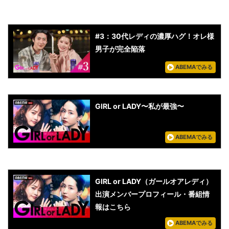
#3：30代レディの濃厚ハグ！オレ様
男子が完全陥落
ABEMAでみる
GIRL or LADY〜私が最強〜
ABEMAでみる
GIRL or LADY（ガールオアレディ）
出演メンバープロフィール・番組情
報はこちら
ABEMAでみる