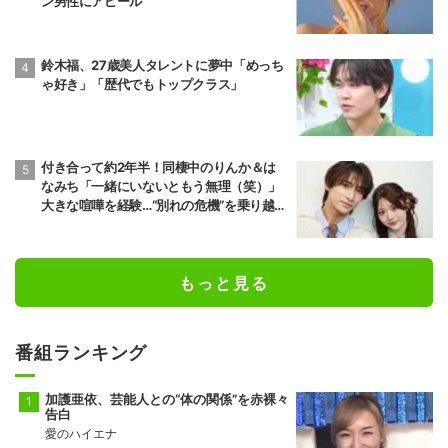
ン男性にアピール
鈴木福、27歳美人タレントに夢中「めっち
ゃ好き」「歴代でもトップクラス」
付き合って約2年半！同棲中のりんか＆は
なみち「一緒にいないともう無理（笑）」
大きな喧嘩を経験…“別れの危機”を乗り越え
た恋人としての現在地
もっと見る
番組ランキング
加護亜依、芸能人との“体の関係”を赤裸々
告白
愛のハイエナ