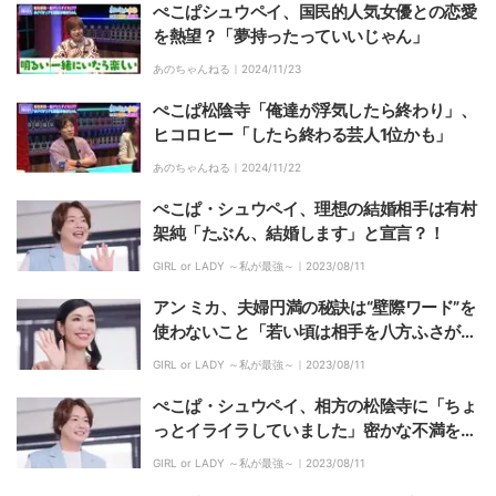
ぺこぱシュウペイ、国民的人気女優との恋愛
を熱望？「夢持ったっていいじゃん」
あのちゃんねる｜
2024/11/23
ぺこぱ松陰寺「俺達が浮気したら終わり」、
ヒコロヒー「したら終わる芸人1位かも」
あのちゃんねる｜
2024/11/22
ぺこぱ・シュウペイ、理想の結婚相手は有村
架純「たぶん、結婚します」と宣言？！
GIRL or LADY ～私が最強～｜
2023/08/11
アン ミカ、夫婦円満の秘訣は“壁際ワード”を
使わないこと「若い頃は相手を八方ふさがり
にして追い詰めて、怖いって逃げられまし
GIRL or LADY ～私が最強～｜
2023/08/11
た」
ぺこぱ・シュウペイ、相方の松陰寺に「ちょ
っとイライラしていました」密かな不満を明
かす
GIRL or LADY ～私が最強～｜
2023/08/11