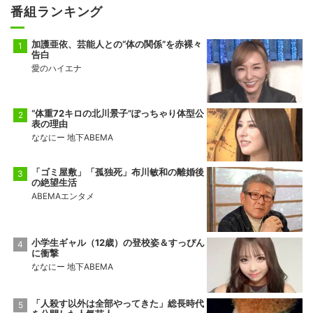
番組ランキング
加護亜依、芸能人との“体の関係”を赤裸々
告白
愛のハイエナ
“体重72キロの北川景子”ぽっちゃり体型公
表の理由
ななにー 地下ABEMA
「ゴミ屋敷」「孤独死」布川敏和の離婚後
の絶望生活
ABEMAエンタメ
小学生ギャル（12歳）の登校姿＆すっぴん
に衝撃
ななにー 地下ABEMA
「人殺す以外は全部やってきた」総長時代