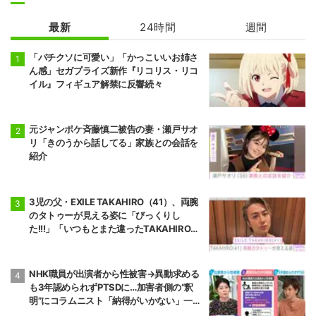
最新
24時間
週間
「バチクソに可愛い」「かっこいいお姉さ
ん感」セガプライズ新作『リコリス・リコ
イル』フィギュア解禁に反響続々
元ジャンポケ斉藤慎二被告の妻・瀬戸サオ
リ「きのうから話してる」家族との会話を
紹介
3児の父・EXILE TAKAHIRO（41）、両腕
のタトゥーが見える姿に「びっくりし
た!!!」「いつもとまた違ったTAKAHIROさ
ん」などの反響
NHK職員が出演者から性被害→異動求める
も3年認められずPTSDに…加害者側の“釈
明”にコラムニスト「納得がいかない」一方
で組織体制の問題点も指摘