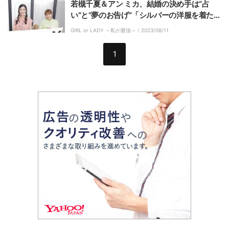
若槻千夏＆アン ミカ、結婚の決め手は“占
い”と“夢のお告げ”「シルバーの洋服を着た宇
宙人みたいな男の人が出てきて、世界中の国
GIRL or LADY ～私が最強～｜
2023/08/11
の言葉で愛してるって言ってくる」
1