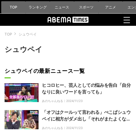
TOP
ランキング
ニュース
スポーツ
アニメ
エン
TOP
シュウペイ
シュウペイ
シュウペイの最新ニュース一覧
ヒコロヒー、芸人としての悩みを告白「自分
なりに良いワードを言っても」
あのちゃんねる｜
2024/11/23
「オフはクールって言われる」ぺこぱシュウ
ペイに相方がダメ出し「それがまたよくな
い」
あのちゃんねる｜
2024/11/23