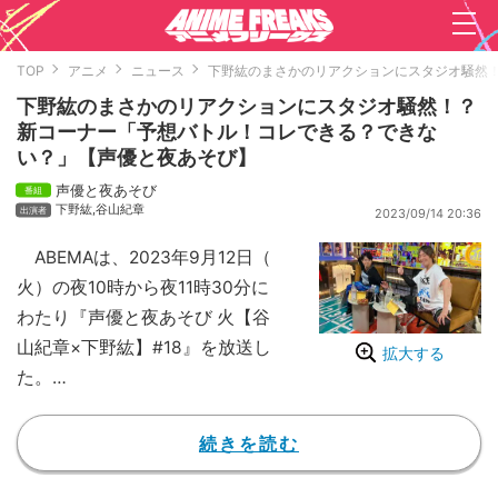
TOP
アニメ
ニュース
下野紘のまさかのリアクションにスタジオ騒然！
下野紘のまさかのリアクションにスタジオ騒然！？
新コーナー「予想バトル！コレできる？できな
い？」【声優と夜あそび】
声優と夜あそび
下野紘
,
谷山紀章
2023/09/14 20:36
ABEMAは、2023年9月12日（
火）の夜10時から夜11時30分に
わたり『声優と夜あそび 火【谷
山紀章×下野紘】#18』を放送し
拡大する
た。
【動画】下野紘のまさかのリアク
ションにスタジオ騒然！？
続きを読む
本放送では、新コーナー「予想
バトル！コレできる？できな