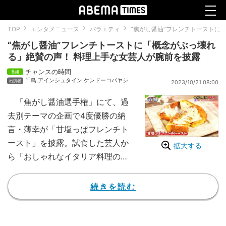
TOP
エンタメニュース
バラエティ
“焦がし醤油”フレンチトーストに
“焦がし醤油”フレンチトーストに「概念がぶっ壊れ
る」絶賛の声！ 料理上手な女芸人が腕前を披露
チャンスの時間
千鳥
,
アインシュタイン
,
ケンドーコバヤシ
2023/10/21 08:00
「焦がし醤油選手権」にて、過
去別テーマの企画で4度優勝の納
言・薄幸が「甘塩っぱフレンチト
ースト」を披露。試食した芸人か
拡大する
ら「おしゃれなイタリア料理の逸
品になる」「フレンチトーストと
いう概念が一旦ぶっ壊れる」など
続きを読む
のコメントが飛び出した。
【動画】「甘塩っぱフレンチトー
スト」実食の瞬間