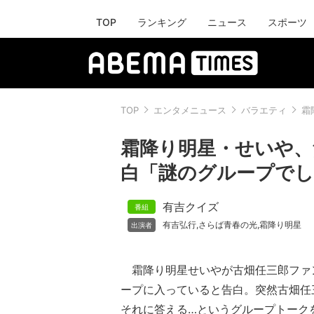
TOP
ランキング
ニュース
スポーツ
TOP
エンタメニュース
バラエティ
霜
霜降り明星・せいや、
白「謎のグループで
有吉クイズ
有吉弘行
さらば青春の光
霜降り明星
,
,
霜降り明星せいやが古畑任三郎ファン
ープに入っていると告白。突然古畑任
それに答える…というグループトーク