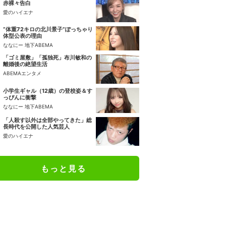
赤裸々告白
愛のハイエナ
“体重72キロの北川景子”ぽっちゃり
体型公表の理由
ななにー 地下ABEMA
「ゴミ屋敷」「孤独死」布川敏和の
離婚後の絶望生活
ABEMAエンタメ
小学生ギャル（12歳）の登校姿＆す
っぴんに衝撃
ななにー 地下ABEMA
「人殺す以外は全部やってきた」総
長時代を公開した人気芸人
愛のハイエナ
もっと見る