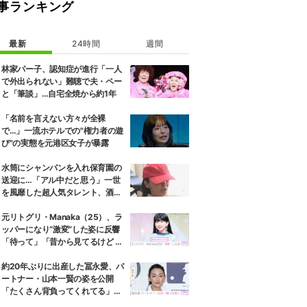
事ランキング
最新
24時間
週間
林家パー子、認知症が進行「一人
で外出られない」難聴で夫・ペー
と「筆談」…自宅全焼から約1年
「名前を言えない方々が全裸
で…」一流ホテルでの"権力者の遊
び"の実態を元港区女子が暴露
水筒にシャンパンを入れ保育園の
送迎に…「アル中だと思う」一世
を風靡した超人気タレント、酒漬
けだった日々を告白
元リトグリ・Manaka（25）、ラ
ッパーになり“激変”した姿に反響
「待って」「昔から見てるけど 最
近ずっと可愛くなってる」
約20年ぶりに出産した冨永愛、パ
ートナー・山本一賢の姿を公開
「たくさん背負ってくれてる」感
謝の思いをつづる