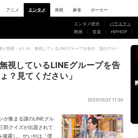
アニメ
エンタメ
将棋
麻雀
ポーカー
エンタメ総合
バラエティ
映画
音楽
HIPHOP
降り明星・せいや、無視しているLINEグループを告白「謎のグループでしょ
無視しているLINEグループを告
しょ？見てください」
2023/10/27 11:30
が集まる謎のLINEグル
三郎クイズが出題されて
を披露し、せいやは「僕