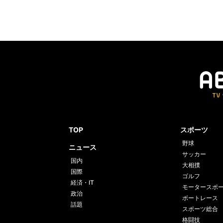
TOP
スポーツ
野球
ニュース
サッカー
国内
大相撲
国際
ゴルフ
経済・IT
モータースポ
政治
ボートレース
話題
スポーツ総合
格闘技