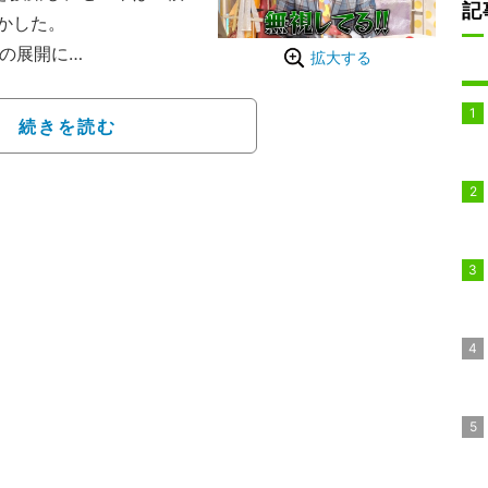
記
かした。
笑の展開に
拡大する
ズバラエティ『有吉クイ
ば青春の光・森田哲矢と
続きを読む
、LINEグループ既読チ
ないLINEグループに
金1,000円がもらえる
レンジ失敗となる。