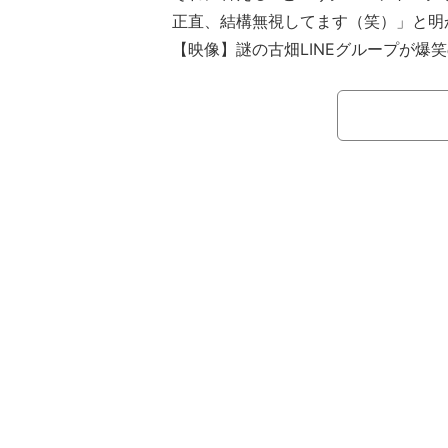
正直、結構無視してます（笑）」と明
【映像】謎の古畑LINEグループが爆
10月22日（日）、有吉弘行のクイ
ズ』（テレビ朝日系列）が放送。さら
霜降り明星・せいやがターゲットになり
キンレースが行われた。長らく動いてい
久々に投稿し、3分以内に既読がつけば賞
チャレンジ。3分間反応ナシならチャ