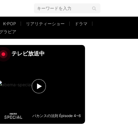
K-POP
リアリティーショー
ドラマ
グラビア
？見てください」
テレビ放送中
バカンスの法則 Épisode 4~6