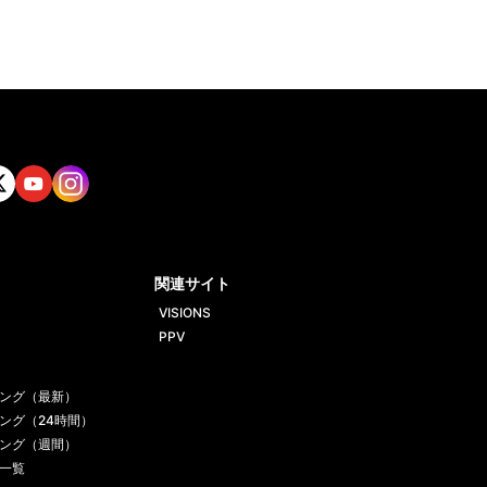
tt
Yout
Insta
ube
gram
関連サイト
VISIONS
PPV
ング（最新）
ング（24時間）
ング（週間）
一覧