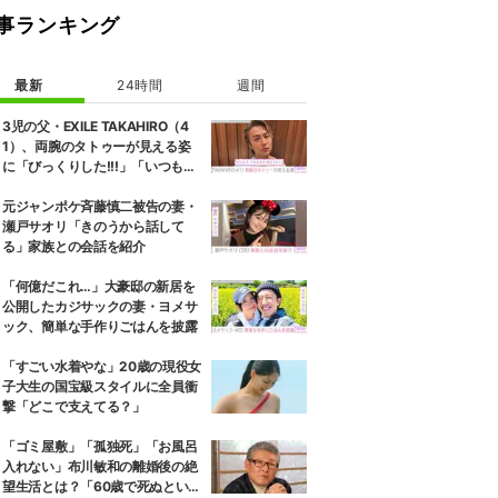
事ランキング
最新
24時間
週間
3児の父・EXILE TAKAHIRO（4
1）、両腕のタトゥーが見える姿
に「びっくりした!!!」「いつもと
また違ったTAKAHIROさん」など
の反響
元ジャンポケ斉藤慎二被告の妻・
瀬戸サオリ「きのうから話して
る」家族との会話を紹介
「何億だこれ…」大豪邸の新居を
公開したカジサックの妻・ヨメサ
ック、簡単な手作りごはんを披露
「すごい水着やな」20歳の現役女
子大生の国宝級スタイルに全員衝
撃「どこで支えてる？」
「ゴミ屋敷」「孤独死」「お風呂
入れない」布川敏和の離婚後の絶
望生活とは？「60歳で死ぬという