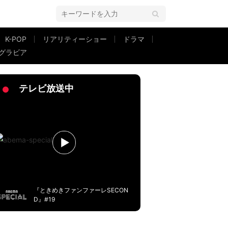
K-POP
リアリティーショー
ドラマ
グラビア
と称賛の声
テレビ放送中
『ときめきファンファーレSECON
D』#19