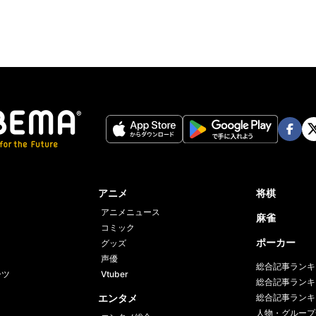
Face
Twi
book
er
アニメ
将棋
アニメニュース
麻雀
コミック
ポーカー
グッズ
声優
総合記事ランキ
ーツ
Vtuber
総合記事ランキ
エンタメ
総合記事ランキ
人物・グループ