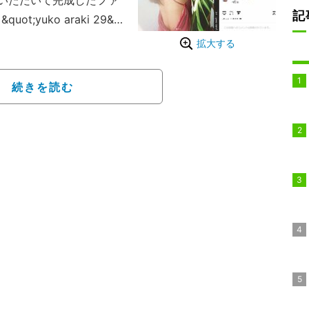
いただいて完成したファ
記
ot;yuko araki 29&q
しました ぜひチェックして下
拡大する
ティング記念のスペシャ
なバックショットや美し
続きを読む