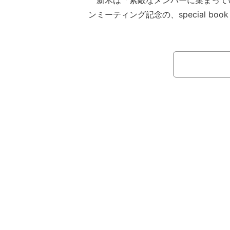
新木は「素敵なメンバーに集まって
ンミーティング記念の、special book &qu
uot;が12月13日(水)に発売が決定
さい」とコメントを添え、ファンミー
ルブックのカットを公開。美背中露わ
い横顔ショットを披露した。