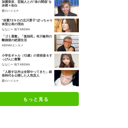
加護亜依、芸能人との“体の関係”を
赤裸々告白
愛のハイエナ
“体重72キロの北川景子”ぽっちゃり
体型公表の理由
ななにー 地下ABEMA
「ゴミ屋敷」「孤独死」布川敏和の
離婚後の絶望生活
ABEMAエンタメ
小学生ギャル（12歳）の登校姿＆す
っぴんに衝撃
ななにー 地下ABEMA
「人殺す以外は全部やってきた」総
長時代を公開した人気芸人
愛のハイエナ
もっと見る