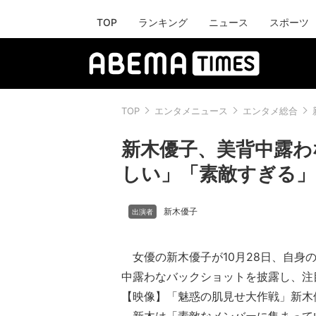
TOP
ランキング
ニュース
スポーツ
TOP
エンタメニュース
エンタメ総合
新木優子、美背中露わ
しい」「素敵すぎる」
新木優子
女優の新木優子が10月28日、自身のIn
中露わなバックショットを披露し、注
【映像】「魅惑の肌見せ大作戦」新木