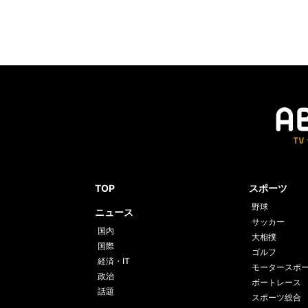
TOP
スポーツ
野球
ニュース
サッカー
国内
大相撲
国際
ゴルフ
経済・IT
モータースポ
政治
ボートレース
話題
スポーツ総合