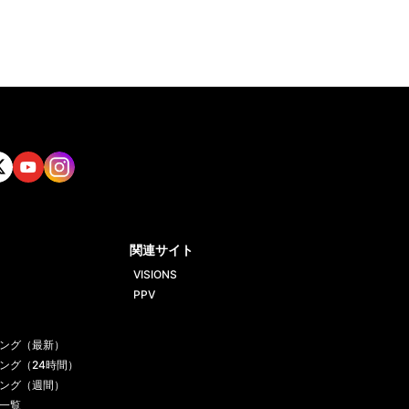
tt
Yout
Insta
ube
gram
関連サイト
VISIONS
PPV
ング（最新）
ング（24時間）
ング（週間）
一覧