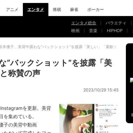
アニメ
エンタメ
将棋
麻雀
ポーカー
エンタメ総合
バラエティ
映画
音楽
HIPHOP
新木優子、美背中露わな“バックショット”を披露「美しい」「素敵すぎる」
な“バックショット”を披露「美
と称賛の声
2023/10/29 15:45
stagramを更新。美背
目を集めている。
優子の美背中動画