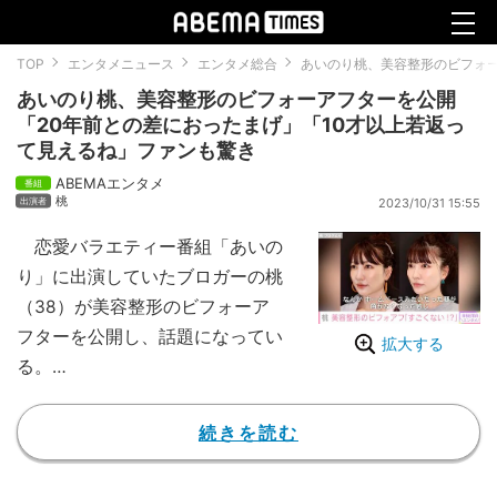
TOP
エンタメニュース
エンタメ総合
あいのり桃、美容整形のビフォー
あいのり桃、美容整形のビフォーアフターを公開
「20年前との差におったまげ」「10才以上若返っ
て見えるね」ファンも驚き
ABEMAエンタメ
桃
2023/10/31 15:55
恋愛バラエティー番組「あいの
り」に出演していたブロガーの桃
（38）が美容整形のビフォーア
フターを公開し、話題になってい
拡大する
る。
【映像】「20年でこんなに変わ
ったよ」桃のビフォーアフター
続きを読む
（複数カット）
桃は9月28日、ブログで、前か