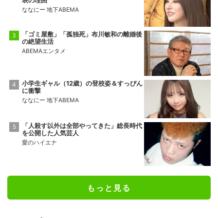
表の理由
ななにー 地下ABEMA
「ゴミ屋敷」「孤独死」布川敏和の離婚後
の絶望生活
ABEMAエンタメ
小学生ギャル（12歳）の登校姿＆すっぴん
に衝撃
ななにー 地下ABEMA
「人殺す以外は全部やってきた」総長時代
を公開した人気芸人
愛のハイエナ
もっと見る