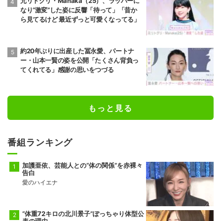
元リトグリ・Manaka（25）、ラッパーに
なり“激変”した姿に反響「待って」「昔か
ら見てるけど 最近ずっと可愛くなってる」
約20年ぶりに出産した冨永愛、パートナ
ー・山本一賢の姿を公開「たくさん背負っ
てくれてる」感謝の思いをつづる
もっと見る
番組ランキング
加護亜依、芸能人との“体の関係”を赤裸々
告白
愛のハイエナ
“体重72キロの北川景子”ぽっちゃり体型公