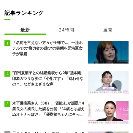
記事ランキング
最新
24時間
週間
「名前を言えない方々が全裸で…」一流ホ
テルでの"権力者の遊び"の実態を元港区女
子が暴露
“百田夏菜子との結婚発表から2年”堂本剛、
印象ガラリな姿に「心配です」「匂わせな
の？」などさまざまな声
木下優樹菜さん（38）、“顔出しが話題”14
歳長女の成長した姿を公開 「14歳とは思え
ぬオトナっぽさ」「優樹菜ちゃんにそっく
りすぎる」など反響