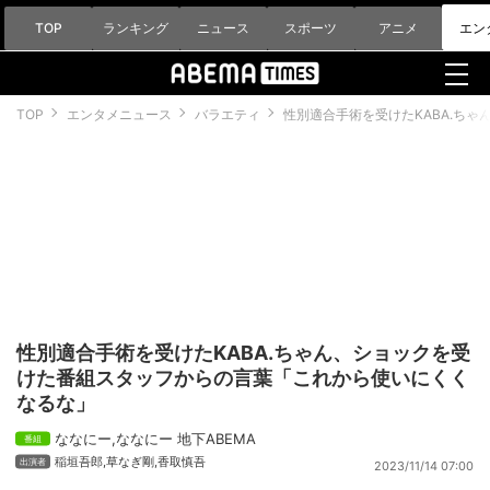
TOP
ランキング
ニュース
スポーツ
アニメ
エン
TOP
エンタメニュース
バラエティ
性別適合手術を受けたKABA.ち
性別適合手術を受けたKABA.ちゃん、ショックを受
けた番組スタッフからの言葉「これから使いにくく
なるな」
ななにー
,
ななにー 地下ABEMA
稲垣吾郎
,
草なぎ剛
,
香取慎吾
2023/11/14 07:00