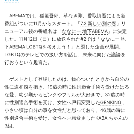
ABEMA
では、
稲垣吾郎
、
草なぎ剛
、
香取慎吾
による新
番組がついに11月からスタート。「
7.2 新しい別の窓
」リ
ニューアル後の番組名は「
ななにー 地下ABEMA
」に決定
した。11月12日（日）に放送された#2では「ななにー 地
下ABEMA LGBTQを考えよう！」と題した企画が展開。
LGBTQのテレビでの扱い方を話し、未来に向けた議論を
行おうという趣旨だ。
ゲストとして登場したのは、物心ついたときから自分の
性に違和感を抱き、19歳の時に性別適合手術を受けた
はる
な愛
、幼少期からピンクやフリルが大好きで、32歳の時
に性別適合手術を受け、女性へ戸籍変更した
GENKING
.、
小さい頃は自分の事を女性だと思っており、46歳の時に
性別適合手術を受け、女性へ戸籍変更したKABA.ちゃんの
3組。