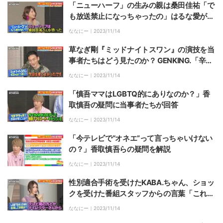
「ニューハーフ」の生みの親は桑田佳祐「で
も放送禁止になっちゃったの」はるな愛が経
緯を説明
ななにー｜
2023/11/14
草なぎ剛『ミッドナイトスワン』の演技を当
事者たちはどう見たのか？ GENKING.「辛か
った過去とリンクした」と大絶賛
ななにー｜
2023/11/14
「慎吾ママはLGBTQ的にありなのか？」香
取慎吾の疑問に当事者たちが回答
ななにー｜
2023/11/14
「今テレビで“オネエ”って言っちゃいけない
の？」香取慎吾らの疑問を解説
ななにー｜
2023/11/14
性別適合手術を受けたKABA.ちゃん、ショッ
クを受けた番組スタッフからの言葉「これか
ら使いにくくなるな」
ななにー｜
2023/11/14