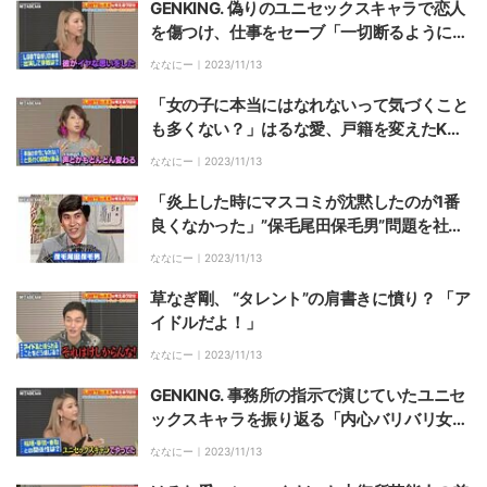
GENKING. 偽りのユニセックスキャラで恋人
を傷つけ、仕事をセーブ「一切断るようにし
ていた」仕事内容とは？
ななにー｜
2023/11/13
「女の子に本当にはなれないって気づくこと
も多くない？」はるな愛、戸籍を変えたKAB
A.ちゃん＆GENKING.と本音トーク
ななにー｜
2023/11/13
「炎上した時にマスコミが沈黙したのが1番
良くなかった」”保毛尾田保毛男”問題を社会
学者が振り返る
ななにー｜
2023/11/13
草なぎ剛、 “タレント”の肩書きに憤り？ 「ア
イドルだよ！」
ななにー｜
2023/11/13
GENKING. 事務所の指示で演じていたユニセ
ックスキャラを振り返る「内心バリバリ女だ
ったのでやりにくかった」
ななにー｜
2023/11/13