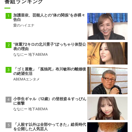
番組ランキング
加護亜依、芸能人との“体の関係”を赤裸々
告白
愛のハイエナ
“体重72キロの北川景子”ぽっちゃり体型公
表の理由
ななにー 地下ABEMA
「ゴミ屋敷」「孤独死」布川敏和の離婚後
の絶望生活
ABEMAエンタメ
小学生ギャル（12歳）の登校姿＆すっぴん
に衝撃
ななにー 地下ABEMA
「人殺す以外は全部やってきた」総長時代
を公開した人気芸人