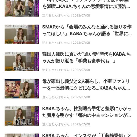
を満喫…KABA.ちゃんの恋愛事情に加藤浩次
「超遊んでんじゃん」
迷えるとんぼちゃん｜
2022/07/08
SMAPから「会場のみんなと踊れる振りを作
ってほしい」 KABA.ちゃんが語る「世界に
一つだけの花」振り付け誕生秘話
迷えるとんぼちゃん｜
2022/07/08
韓国人彼氏に貢いだ“通い妻”時代をKABA.ち
ゃんが振り返る「学費も食事代も…」
迷えるとんぼちゃん｜
2022/07/08
母が家出し義父と2人暮らし、小室ファミリ
ーを一番最初にクビになる…KABA.ちゃんの
波乱万丈の人生
迷えるとんぼちゃん｜
2022/07/08
KABA.ちゃん、性別適合手術と整形にかかっ
た費用を明かす「都内の中古マンションが買
える」
迷えるとんぼちゃん｜
2022/07/08
KABA.ちゃん、インスタが「工藤静香似」と