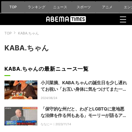
TOP
ランキング
ニュース
スポーツ
アニメ
エン
TOP
KABA.ちゃん
KABA.ちゃん
KABA.ちゃんの最新ニュース一覧
小川菜摘、KABA.ちゃんの誕生日を少し遅れ
てお祝い「お互い身体に気をつけてまた一年
を過ごそうね」
2024/06/24
「保守的な州だと、わざとLGBTQに意地悪
な法律を作る州もある」モーリーが語るアメ
リカのLGBTQの現実
ななにー｜
2023/11/14