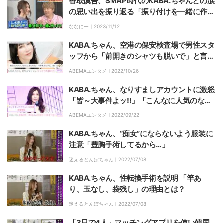
香取慎吾、SMAP時代のKABA.ちゃんとの涙
の思い出を振り返る「振り付けを一緒に作っ
てて…」
ななにー｜
2023/11/12
KABA.ちゃん、空港の保安検査場で男性スタ
ッフから「前開きのシャツも脱いで」と言わ
れ困惑「胸元見てたぞ!?」
ABEMAエンタメ｜
2022/10/26
KABA.ちゃん、なりすましアカウントに激怒
「皆～大事件よッ!!」「こんなに人気のない
私になりすまして」
ABEMAエンタメ｜
2022/09/22
KABA.ちゃん、“痴女”にならないよう服装に
注意「豊胸手術してるから…」
迷えるとんぼちゃん｜
2022/07/08
KABA.ちゃん、性転換手術を説明 「竿あ
り、玉なし、袋残し」の理由とは？
迷えるとんぼちゃん｜
2022/07/08
「3日で4人」マッチングアプリを使い韓国