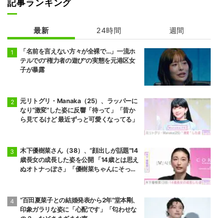
記事ランキング
最新
24時間
週間
「名前を言えない方々が全裸で…」一流ホ
テルでの"権力者の遊び"の実態を元港区女
子が暴露
元リトグリ・Manaka（25）、ラッパーに
なり“激変”した姿に反響「待って」「昔か
ら見てるけど 最近ずっと可愛くなってる」
木下優樹菜さん（38）、“顔出しが話題”14
歳長女の成長した姿を公開 「14歳とは思え
ぬオトナっぽさ」「優樹菜ちゃんにそっく
りすぎる」など反響
“百田夏菜子との結婚発表から2年”堂本剛、
印象ガラリな姿に「心配です」「匂わせな