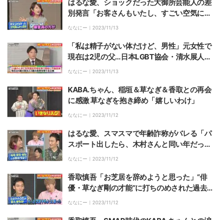
はるな愛、ショックだった大御所芸能人の差
別発言「お客さんもいたし、すごい空気にな
った…」
ななにー｜
2023/11/13
「私は精子がない体だけど、男性」元女性で
現在は2児の父…日本LGBT協会・清水展人に
はるな愛が興味津々「授かるってどうやっ
ななにー｜
2023/11/13
て？」
KABA.ちゃん、稲垣＆草なぎ＆香取との再会
に感激 草なぎを抱き締め「嬉しいわけ」
ななにー｜
2023/11/12
はるな愛、スマスマで年齢詐称がバレる「パ
スポート出したら、木村さんと同い年だっ
て」
ななにー｜
2023/11/12
香取慎吾「お芝居を辞めようと思った」“俳
優・草なぎ剛の才能”に打ちのめされた過去
を告白
ななにー｜
2023/11/12