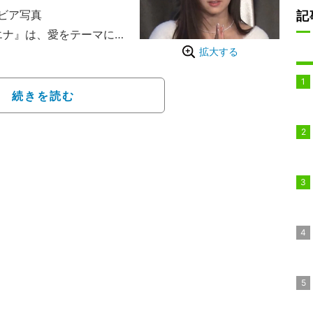
ビア写真
記
エナ』は、愛をテーマに人
拡大する
ラエティ。ニューヨーク
ュラー出演。この日のゲ
た。
続きを読む
いキャバ嬢が1人以上潜む
ちゃん』の第2弾が放
人以上のキャバ嬢に惑わさ
の最高の恋を見つけるとい
くだまして告白された場