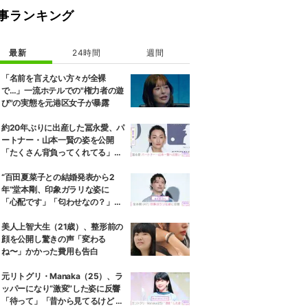
事ランキング
最新
24時間
週間
「名前を言えない方々が全裸
で…」一流ホテルでの"権力者の遊
び"の実態を元港区女子が暴露
約20年ぶりに出産した冨永愛、パ
ートナー・山本一賢の姿を公開
「たくさん背負ってくれてる」感
謝の思いをつづる
“百田夏菜子との結婚発表から2
年”堂本剛、印象ガラリな姿に
「心配です」「匂わせなの？」な
どさまざまな声
美人上智大生（21歳）、整形前の
顔を公開し驚きの声「変わる
ね〜」かかった費用も告白
元リトグリ・Manaka（25）、ラ
ッパーになり“激変”した姿に反響
「待って」「昔から見てるけど 最