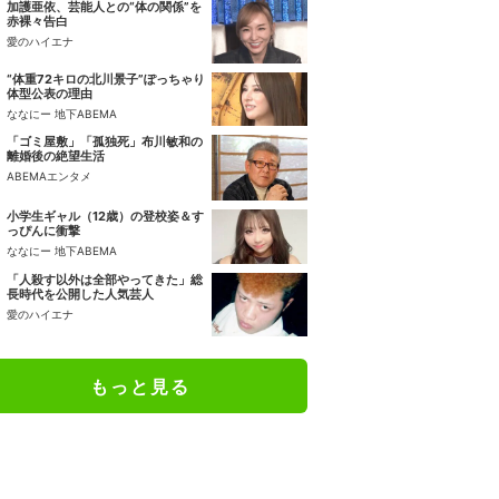
加護亜依、芸能人との“体の関係”を
赤裸々告白
愛のハイエナ
“体重72キロの北川景子”ぽっちゃり
体型公表の理由
ななにー 地下ABEMA
「ゴミ屋敷」「孤独死」布川敏和の
離婚後の絶望生活
ABEMAエンタメ
小学生ギャル（12歳）の登校姿＆す
っぴんに衝撃
ななにー 地下ABEMA
「人殺す以外は全部やってきた」総
長時代を公開した人気芸人
愛のハイエナ
もっと見る