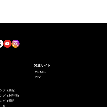
tt
Yout
Insta
ube
gram
関連サイト
VISIONS
PPV
ング（最新）
ング（24時間）
ング（週間）
一覧