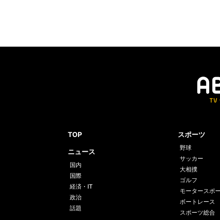
TOP
スポーツ
野球
ニュース
サッカー
国内
大相撲
国際
ゴルフ
経済・IT
モータースポ
政治
ボートレース
話題
スポーツ総合