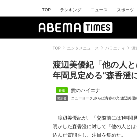
TOP
ランキング
ニュース
スポーツ
TOP
エンタメニュース
バラエティ
渡
渡辺美優紀「他の人と
年間見定める”森香澄
愛のハイエナ
ニューヨーク
さらば青春の光
渡辺美優
,
,
渡辺美優紀が、「交際前には1年間
明かした森香澄に対して「他の人とは
込んだ質問をし、注目を集めた。