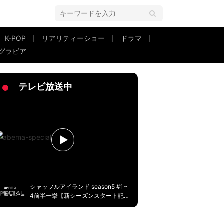
K-POP
リアリティーショー
ドラマ
グラビア
ッコミ質問
テレビ放送中
シャッフルアイランド season5 #1~
4前半一挙【新シーズンスタート記
念】