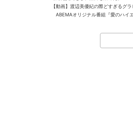
【動画】渡辺美優紀の際どすぎるグラ
ABEMAオリジナル番組『愛のハイ
間の欲望と本性を暴くドキュメントバ
がMCを務め、さらば青春の光がレギ
ストには渡辺美優紀と森香澄が登場し
この日は、ピュア嬢の中に恋をしな
恋愛企画『ピュア嬢ちゃんとキャバ嬢
送。同企画は、ピュア嬢の中に潜む1
れることなく、1泊2日でピュア嬢と
う内容。また、キャバ嬢は男性をうま
合、1人につき10万円を贈呈する。