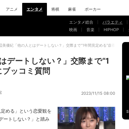
アニメ
エンタメ
将棋
麻雀
ポーカー
エンタメ総合
バラエティ
映画
音楽
HIPHOP
辺美優紀「他の人とはデートしない？」交際まで“1年間見定める”森香澄にブ
はデートしない？」交際まで“1
にブッコミ質問
紀
2023/11/15 08:00
見定める」という恋愛観を
デートしない？」と踏み