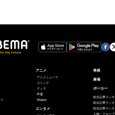
Face
Twi
book
er
アニメ
将棋
アニメニュース
麻雀
コミック
ポーカー
グッズ
声優
総合記事ランキ
ーツ
Vtuber
総合記事ランキ
エンタメ
総合記事ランキ
人物・グループ