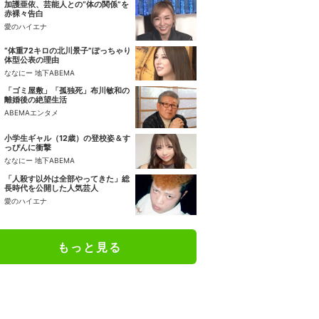
加護亜依、芸能人との“体の関係”を
赤裸々告白
愛のハイエナ
“体重72キロの北川景子”ぽっちゃり
体型公表の理由
ななにー 地下ABEMA
「ゴミ屋敷」「孤独死」布川敏和の
離婚後の絶望生活
ABEMAエンタメ
小学生ギャル（12歳）の登校姿＆す
っぴんに衝撃
ななにー 地下ABEMA
「人殺す以外は全部やってきた」総
長時代を公開した人気芸人
愛のハイエナ
もっと見る