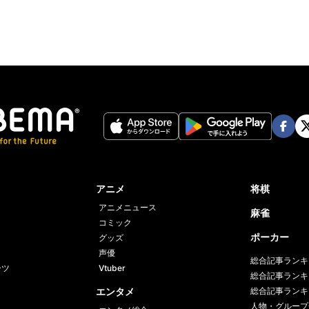
Face
Twi
book
er
アニメ
将棋
アニメニュース
麻雀
コミック
ポーカー
グッズ
声優
総合記事ランキ
ーツ
Vtuber
総合記事ランキ
エンタメ
総合記事ランキ
人物・グループ