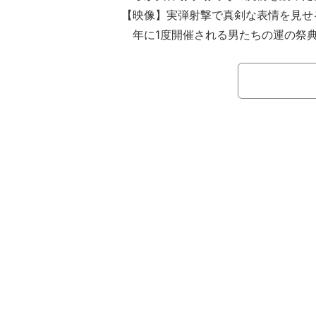
【映像】実弾射撃で真剣な表情を見せ
年に1度開催される男たちの運の祭典『
n韓国』開催前日。今大会の開催を前に
銘打ち、お笑い芸人・春日俊彰（オー
かけ“とにかくロケを盛り上げられたら
ケが行われることになった。参加者は
と、韓国のスーパースター・ジェジュ
成ノブシコブシ・吉村崇が帯同する。