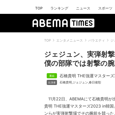
TOP
ランキング
ニュース
スポーツ
TOP
エンタメニュース
バラエティ
ジ
ジェジュン、実弾射撃
僕の部隊では射撃の腕
石橋貴明 THE強運マスターズ20
石橋貴明
ジェジュン
春日俊彰
,
,
11月22日、ABEMAにて石橋貴明
貴明 THE強運マスターズ2023 in
ンらが実弾射撃場でその腕前を競った