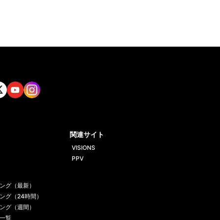
tt
Yout
Insta
ube
gram
関連サイト
VISIONS
PPV
ング（最新）
ング（24時間）
ング（週間）
一覧