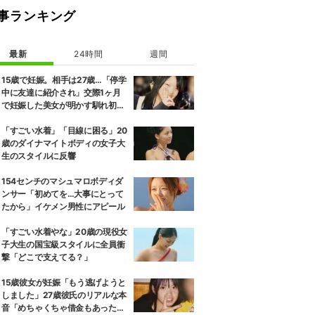
事ランキング
最新
24時間
週間
15歳で妊娠。相手は27歳…「停学
中に友達に紹介され」交際1ヶ月
で妊娠した美女が明かす馴れ初め
に「だいぶ危ねーよ！」小森純も
絶句
「すごい水着」「目線に困る」20
歳のダイナマイトボディの女子大
生のスタイルに反響
154センチのマシュマロボディダ
ンサー「初めてを…大事にとって
たから」イケメン男性にアピール
「すごい水着やな」20歳の現役女
子大生の国宝級スタイルに全員衝
撃「どこで支えてる？」
15歳彼女が妊娠「もう逃げようと
しました」27歳彼氏のリアルな本
音「めちゃくちゃ借金もあったの