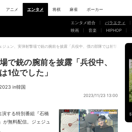
アニメ
エンタメ
将棋
麻雀
ポーカー
エンタメ総合
バラエティ
映画
音楽
HIPHOP
ェジュン、実弾射撃場で銃の腕前を披露「兵役中、僕の部隊では射撃の腕は1
場で銃の腕前を披露「兵役中、
は1位でした」
23 in韓国
2023/11/23 13:00
が出演する特別番組『石橋
韓国』が無料配信。ジェジュ
。