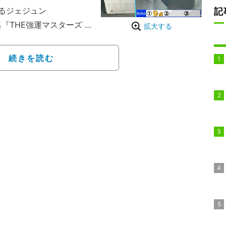
るジェジュン
記
THE強運マスターズ i
拡大する
『トライアルin明洞』と
ドリー）の本戦出場権を
続きを読む
OK”というトライアルロ
我らが主催・石橋貴明
ン。そしてMCとして平