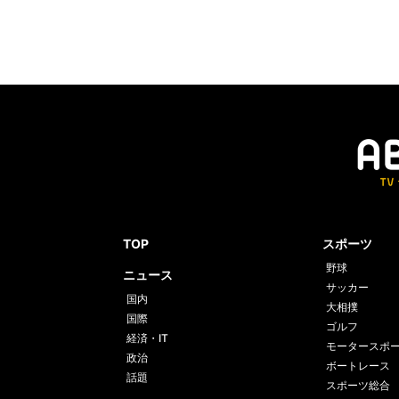
TOP
スポーツ
野球
ニュース
サッカー
国内
大相撲
国際
ゴルフ
経済・IT
モータースポ
政治
ボートレース
話題
スポーツ総合