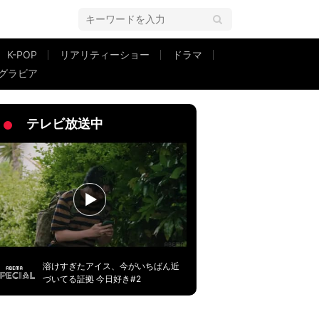
K-POP
リアリティーショー
ドラマ
グラビア
位でした」
テレビ放送中
溶けすぎたアイス、今がいちばん近
づいてる証拠 今日好き#2