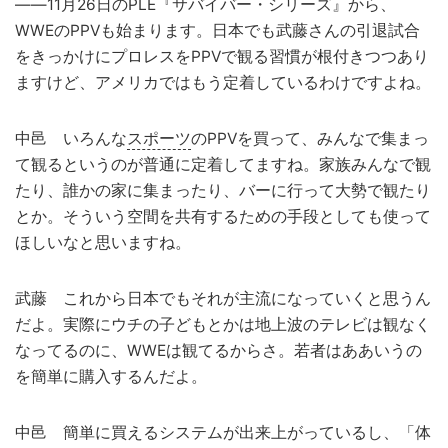
――11月26日のPLE『サバイバー・シリーズ』から、
WWEのPPVも始まります。日本でも武藤さんの引退試合
をきっかけにプロレスをPPVで観る習慣が根付きつつあり
ますけど、アメリカではもう定着しているわけですよね。
中邑 いろんな
スポーツ
のPPVを買って、みんなで集まっ
て観るというのが普通に定着してますね。家族みんなで観
たり、誰かの家に集まったり、バーに行って大勢で観たり
とか。そういう空間を共有するための手段としても使って
ほしいなと思いますね。
武藤 これから日本でもそれが主流になっていくと思うん
だよ。実際にウチの子どもとかは地上波のテレビは観なく
なってるのに、WWEは観てるからさ。若者はああいうの
を簡単に購入するんだよ。
中邑 簡単に買えるシステムが出来上がっているし、「体