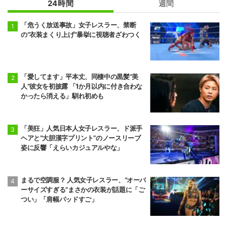
24時間
週間
「危うく放送事故」女子レスラー、禁断
の“衣装まくり上げ”暴挙に視聴者ざわつく
「愛してます」平本丈、同棲中の黒髪“美
人”彼女を初披露 「1か月以内に付き合わな
かったら消える」馴れ初めも
「美狂」人気日本人女子レスラー、ド派手
ヘアと“大胆漢字プリント”のノースリーブ
姿に反響「えらいカジュアルやな」
まるで空調服？ 人気女子レスラー、“オーバ
ーサイズすぎる”まさかの衣装が話題に「ご
つい」「肩幅パッドすご」