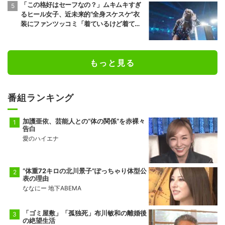
「この格好はセーフなの？」ムキムキすぎ
るヒール女子、近未来的“全身スケスケ”衣
装にファンツッコミ「着ているけど着てい
ない感…」
もっと見る
番組ランキング
加護亜依、芸能人との“体の関係”を赤裸々
告白
愛のハイエナ
“体重72キロの北川景子”ぽっちゃり体型公
表の理由
ななにー 地下ABEMA
「ゴミ屋敷」「孤独死」布川敏和の離婚後
の絶望生活