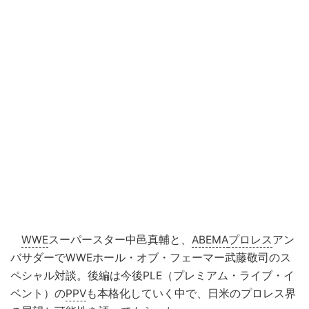
WWE
スーパースター中邑真輔と、
ABEMA
プロレス
アン
バサダーでWWEホール・オブ・フェーマー武藤敬司のス
ペシャル対談。後編は今後PLE（プレミアム・ライブ・イ
ベント）の
PPV
も本格化していく中で、日米のプロレス界