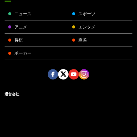
ニュース
スポーツ
アニメ
エンタメ
将棋
麻雀
ポーカー
Face
Twitt
Yout
Insta
運営会社
boo
er
ube
gra
k
m
プライバシーポリシー
プライバシー設定
お問い合わせ