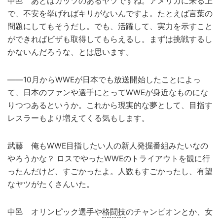
中邑 あとはガッツのあるヤツですね。アメリカに来る上
で、不安を挙げればキリがないんですよ。たとえば言葉の
問題にしてもそうだし。でも、活躍して、実力を示すこと
ができればビザも取得してもらえるし。まずは挑戦するし
かないんだろうな、とは思います。
――10月からWWEが日本でも放送開始したことによっ
て、日本のファンや選手にとってWWEが身近なものにな
りつつあるというか。これから現実的な夢として、目指す
レスラーもより増えてくる気もします。
武藤 俺もWWE目指したい人の新人発掘番組みたいなの
やろうかな？ ロスでやったWWEのトライアウトを観に行
ったんだけど、すごかったよ。人数もすごかったし、有望
なヤツがたくさんいた。
中邑 オリンピック選手や
格闘技
のチャンピオンとか、女