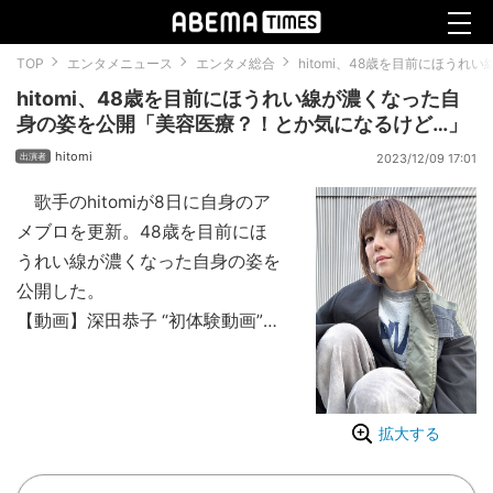
TOP
エンタメニュース
エンタメ総合
hitomi、48歳を目前にほう
hitomi、48歳を目前にほうれい線が濃くなった自
身の姿を公開「美容医療？！とか気になるけど…」
hitomi
2023/12/09 17:01
歌手のhitomiが8日に自身のア
メブロを更新。48歳を目前にほ
うれい線が濃くなった自身の姿を
公開した。
【動画】深田恭子 “初体験動画”が
話題「世界一かわいい40歳」
この日、hitomiは「最近、ほう
れい線濃くなってきたな～」と自
拡大する
身の姿を公開し「そりゃ、そうよ
48歳目前だもん ほうれい線も